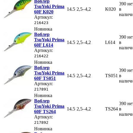
Воблер
390
не
TsuYoki Prima
14.5
2,5–4,2
K020
в
60F K020
налич
Артикул:
216423
Новинка
Воблер
390
не
TsuYoki Prima
14.5
2,5–4,2
L614
в
60F L614
налич
Артикул:
216422
Новинка
Воблер
390
не
TsuYoki Prima
14.5
2,5–4,2
TS051
в
60F TS051
налич
Артикул:
217891
Новинка
Воблер
390
не
TsuYoki Prima
14.5
2,5–4,2
TS264
в
60F TS264
налич
Артикул:
217892
Новинка