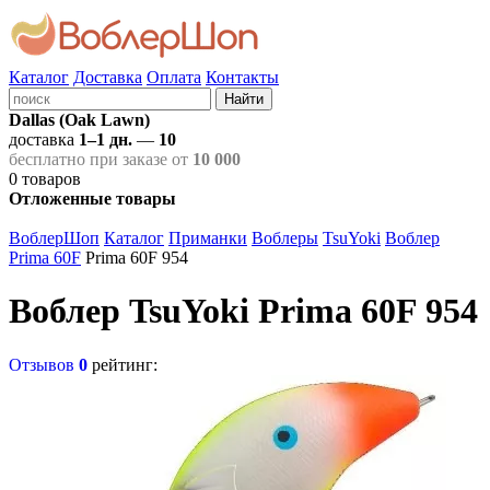
Каталог
Доставка
Оплата
Контакты
Найти
Dallas (Oak Lawn)
доставка
1–1 дн.
—
10
бесплатно при заказе от
10 000
0
товаров
Отложенные товары
ВоблерШоп
Каталог
Приманки
Воблеры
TsuYoki
Воблер
Prima 60F
Prima 60F 954
Воблер TsuYoki Prima 60F 954
Отзывов
0
рейтинг: