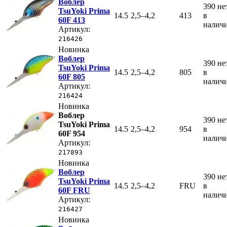
Воблер
390
не
TsuYoki Prima
14.5
2,5–4,2
413
в
60F 413
налич
Артикул:
216426
Новинка
Воблер
390
не
TsuYoki Prima
14.5
2,5–4,2
805
в
60F 805
налич
Артикул:
216424
Новинка
Воблер
390
не
TsuYoki Prima
14.5
2,5–4,2
954
в
60F 954
налич
Артикул:
217893
Новинка
Воблер
390
не
TsuYoki Prima
14.5
2,5–4,2
FRU
в
60F FRU
налич
Артикул:
216427
Новинка