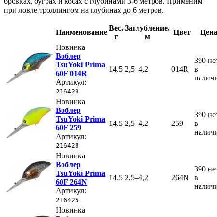
бровках, буграх и косах с глубинами 3-6 метров. Применим
при ловле троллингом на глубинах до 6 метров.
Вес
,
Заглубление
,
Наименование
Цвет
Цен
г
м
Новинка
Воблер
390
не
TsuYoki Prima
14.5
2,5–4,2
014R
в
60F 014R
налич
Артикул:
216429
Новинка
Воблер
390
не
TsuYoki Prima
14.5
2,5–4,2
259
в
60F 259
налич
Артикул:
216428
Новинка
Воблер
390
не
TsuYoki Prima
14.5
2,5–4,2
264N
в
60F 264N
налич
Артикул:
216425
Новинка