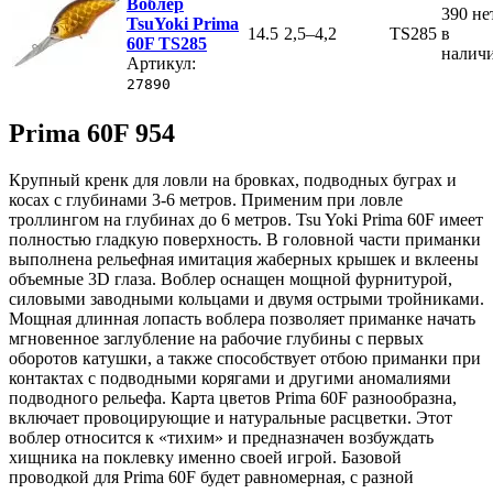
Воблер
390
не
TsuYoki Prima
14.5
2,5–4,2
TS285
в
60F TS285
налич
Артикул:
27890
Prima 60F 954
Крупный кренк для ловли на бровках, подводных буграх и
косах с глубинами 3-6 метров. Применим при ловле
троллингом на глубинах до 6 метров. Tsu Yoki Prima 60F имеет
полностью гладкую поверхность. В головной части приманки
выполнена рельефная имитация жаберных крышек и вклеены
объемные 3D глаза. Воблер оснащен мощной фурнитурой,
силовыми заводными кольцами и двумя острыми тройниками.
Мощная длинная лопасть воблера позволяет приманке начать
мгновенное заглубление на рабочие глубины с первых
оборотов катушки, а также способствует отбою приманки при
контактах с подводными корягами и другими аномалиями
подводного рельефа. Карта цветов Prima 60F разнообразна,
включает провоцирующие и натуральные расцветки. Этот
воблер относится к «тихим» и предназначен возбуждать
хищника на поклевку именно своей игрой. Базовой
проводкой для Prima 60F будет равномерная, с разной