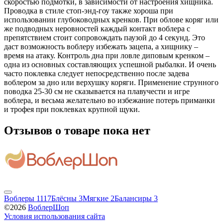
скоростью подмотки, в зависимости от настроения хищника.
Проводка в стиле стоп-энд-гоу также хороша при
использовании глубоководных кренков. При облове коряг или
же подводных неровностей каждый контакт воблера с
препятствием стоит сопровождать паузой до 4 секунд. Это
даст возможность воблеру избежать зацепа, а хищнику –
время на атаку. Контроль дна при ловле диповым кренком –
одна из основных составляющих успешной рыбалки. И очень
часто поклевка следует непосредственно после задева
воблером за дно или верхушку коряги. Применение струнного
поводка 25-30 см не сказывается на плавучести и игре
воблера, и весьма желательно во избежание потерь приманки
и трофея при поклевках крупной щуки.
Отзывов о товаре пока нет
Воблеры
1117
Блёсны
3
Мягкие
2
Балансиры
3
©2026
ВоблерШоп
Условия использования сайта