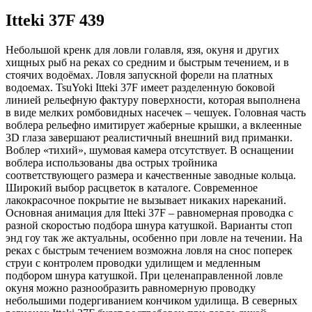
Itteki 37F 439
Небольшой кренк для ловли голавля, язя, окуня и других
хищных рыб на реках со средним и быстрым течением, и в
стоячих водоёмах. Ловля запускной форели на платных
водоемах. TsuYoki Itteki 37F имеет разделенную боковой
линией рельефную фактуру поверхности, которая выполнена
в виде мелких ромбовидных насечек – чешуек. Головная часть
воблера рельефно имитирует жаберные крышки, а вклеенные
3D глаза завершают реалистичный внешний вид приманки.
Воблер «тихий», шумовая камера отсутствует. В оснащении
воблера использованы два острых тройника
соответствующего размера и качественные заводные кольца.
Широкий выбор расцветок в каталоге. Современное
лакокрасочное покрытие не вызывает никаких нареканий.
Основная анимация для Itteki 37F – равномерная проводка с
разной скоростью подбора шнура катушкой. Варианты стоп
энд гоу так же актуальны, особенно при ловле на течении. На
реках с быстрым течением возможна ловля на снос поперек
струи с контролем проводки удилищем и медленным
подбором шнура катушкой. При целенаправленной ловле
окуня можно разнообразить равномерную проводку
небольшими подергиванием кончиком удилища. В северных