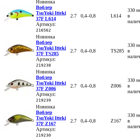
Новинка
Воблер
330
н
TsuYoki Itteki
2.7
0,4–0,8
L614
в
37F L614
нали
Артикул:
216562
Новинка
Воблер
330
н
TsuYoki Itteki
2.7
0,4–0,8
TS285
в
37F TS285
нали
Артикул:
219238
Новинка
Воблер
330
н
TsuYoki Itteki
2.7
0,4–0,8
Z006
в
37F Z006
нали
Артикул:
219239
Новинка
Воблер
330
н
TsuYoki Itteki
2.7
0,4–0,8
Z167
в
37F Z167
нали
Артикул:
219230