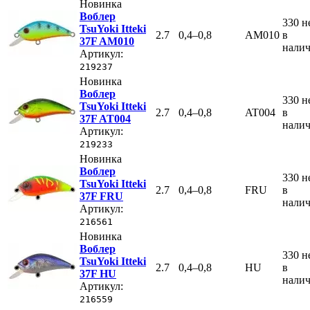
Новинка
Воблер
330
н
TsuYoki Itteki
2.7
0,4–0,8
AM010
в
37F AM010
нали
Артикул:
219237
Новинка
Воблер
330
н
TsuYoki Itteki
2.7
0,4–0,8
AT004
в
37F AT004
нали
Артикул:
219233
Новинка
Воблер
330
н
TsuYoki Itteki
2.7
0,4–0,8
FRU
в
37F FRU
нали
Артикул:
216561
Новинка
Воблер
330
н
TsuYoki Itteki
2.7
0,4–0,8
HU
в
37F HU
нали
Артикул:
216559