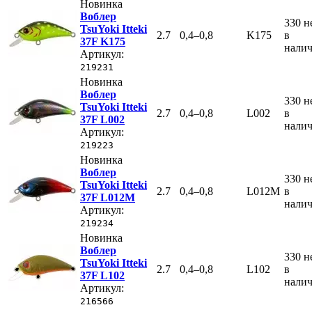
Новинка
Воблер
330
н
TsuYoki Itteki
2.7
0,4–0,8
K175
в
37F K175
нали
Артикул:
219231
Новинка
Воблер
330
н
TsuYoki Itteki
2.7
0,4–0,8
L002
в
37F L002
нали
Артикул:
219223
Новинка
Воблер
330
н
TsuYoki Itteki
2.7
0,4–0,8
L012M
в
37F L012M
нали
Артикул:
219234
Новинка
Воблер
330
н
TsuYoki Itteki
2.7
0,4–0,8
L102
в
37F L102
нали
Артикул:
216566