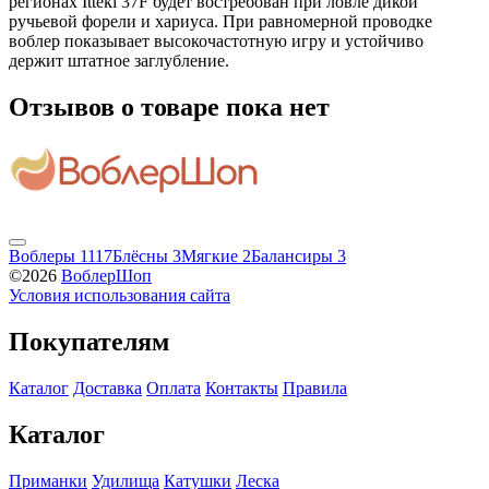
регионах Itteki 37F будет востребован при ловле дикой
ручьевой форели и хариуса. При равномерной проводке
воблер показывает высокочастотную игру и устойчиво
держит штатное заглубление.
Отзывов о товаре пока нет
Воблеры
1117
Блёсны
3
Мягкие
2
Балансиры
3
©2026
ВоблерШоп
Условия использования сайта
Покупателям
Каталог
Доставка
Оплата
Контакты
Правила
Каталог
Приманки
Удилища
Катушки
Леска