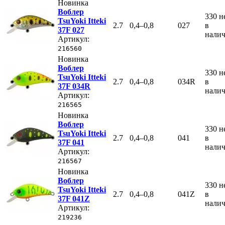
Новинка
Воблер
330
н
TsuYoki Itteki
2.7
0,4–0,8
027
в
37F 027
нали
Артикул:
216560
Новинка
Воблер
330
н
TsuYoki Itteki
2.7
0,4–0,8
034R
в
37F 034R
нали
Артикул:
216565
Новинка
Воблер
330
н
TsuYoki Itteki
2.7
0,4–0,8
041
в
37F 041
нали
Артикул:
216567
Новинка
Воблер
330
н
TsuYoki Itteki
2.7
0,4–0,8
041Z
в
37F 041Z
нали
Артикул:
219236