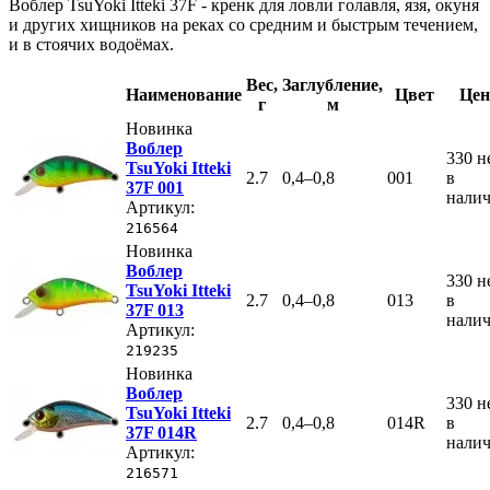
Воблер TsuYoki Itteki 37F - кренк для ловли голавля, язя, окуня
и других хищников на реках со средним и быстрым течением,
и в стоячих водоёмах.
Вес
,
Заглубление
,
Наименование
Цвет
Цен
г
м
Новинка
Воблер
330
н
TsuYoki Itteki
2.7
0,4–0,8
001
в
37F 001
нали
Артикул:
216564
Новинка
Воблер
330
н
TsuYoki Itteki
2.7
0,4–0,8
013
в
37F 013
нали
Артикул:
219235
Новинка
Воблер
330
н
TsuYoki Itteki
2.7
0,4–0,8
014R
в
37F 014R
нали
Артикул:
216571