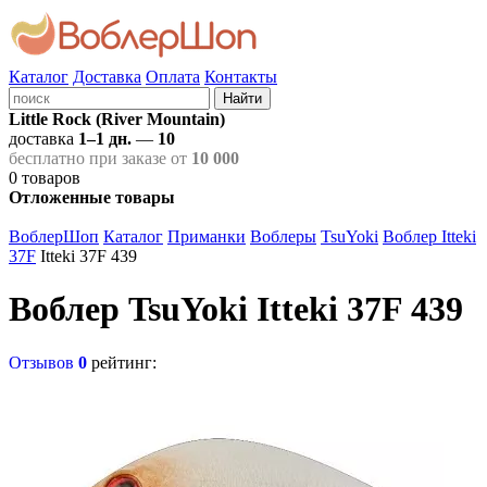
Каталог
Доставка
Оплата
Контакты
Найти
Little Rock (River Mountain)
доставка
1–1 дн.
—
10
бесплатно при заказе от
10 000
0
товаров
Отложенные товары
ВоблерШоп
Каталог
Приманки
Воблеры
TsuYoki
Воблер Itteki
37F
Itteki 37F 439
Воблер TsuYoki Itteki 37F 439
Отзывов
0
рейтинг: