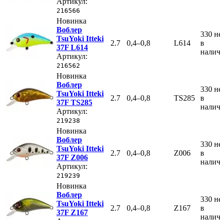
Артикул:
216566
Новинка
Воблер
330
н
TsuYoki Itteki
2.7
0,4–0,8
L614
в
37F L614
нали
Артикул:
216562
Новинка
Воблер
330
н
TsuYoki Itteki
2.7
0,4–0,8
TS285
в
37F TS285
нали
Артикул:
219238
Новинка
Воблер
330
н
TsuYoki Itteki
2.7
0,4–0,8
Z006
в
37F Z006
нали
Артикул:
219239
Новинка
Воблер
330
н
TsuYoki Itteki
2.7
0,4–0,8
Z167
в
37F Z167
нали