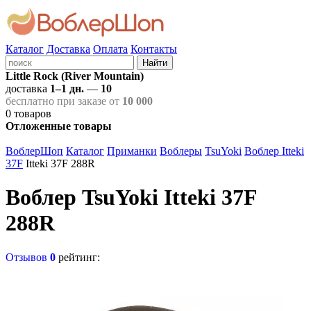
Каталог
Доставка
Оплата
Контакты
Найти
Little Rock (River Mountain)
доставка
1–1 дн.
—
10
бесплатно при заказе от
10 000
0
товаров
Отложенные товары
ВоблерШоп
Каталог
Приманки
Воблеры
TsuYoki
Воблер Itteki
37F
Itteki 37F 288R
Воблер TsuYoki Itteki 37F
288R
Отзывов
0
рейтинг: