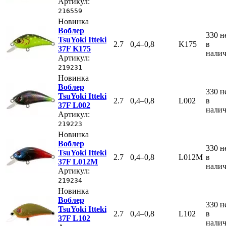
Артикул:
216559
Новинка
Воблер
330
н
TsuYoki Itteki
2.7
0,4–0,8
K175
в
37F K175
нали
Артикул:
219231
Новинка
Воблер
330
н
TsuYoki Itteki
2.7
0,4–0,8
L002
в
37F L002
нали
Артикул:
219223
Новинка
Воблер
330
н
TsuYoki Itteki
2.7
0,4–0,8
L012M
в
37F L012M
нали
Артикул:
219234
Новинка
Воблер
330
н
TsuYoki Itteki
2.7
0,4–0,8
L102
в
37F L102
нали