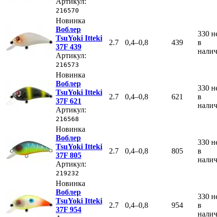
Артикул:
216570
Новинка
Воблер
330
н
TsuYoki Itteki
2.7
0,4–0,8
439
в
37F 439
нали
Артикул:
216573
Новинка
Воблер
330
н
TsuYoki Itteki
2.7
0,4–0,8
621
в
37F 621
нали
Артикул:
216568
Новинка
Воблер
330
н
TsuYoki Itteki
2.7
0,4–0,8
805
в
37F 805
нали
Артикул:
219232
Новинка
Воблер
330
н
TsuYoki Itteki
2.7
0,4–0,8
954
в
37F 954
нали