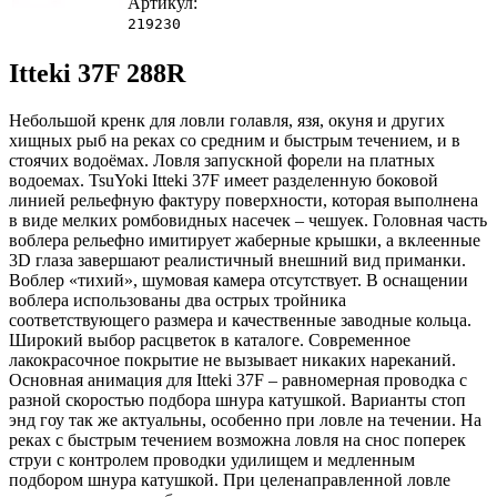
Артикул:
219230
Itteki 37F 288R
Небольшой кренк для ловли голавля, язя, окуня и других
хищных рыб на реках со средним и быстрым течением, и в
стоячих водоёмах. Ловля запускной форели на платных
водоемах. TsuYoki Itteki 37F имеет разделенную боковой
линией рельефную фактуру поверхности, которая выполнена
в виде мелких ромбовидных насечек – чешуек. Головная часть
воблера рельефно имитирует жаберные крышки, а вклеенные
3D глаза завершают реалистичный внешний вид приманки.
Воблер «тихий», шумовая камера отсутствует. В оснащении
воблера использованы два острых тройника
соответствующего размера и качественные заводные кольца.
Широкий выбор расцветок в каталоге. Современное
лакокрасочное покрытие не вызывает никаких нареканий.
Основная анимация для Itteki 37F – равномерная проводка с
разной скоростью подбора шнура катушкой. Варианты стоп
энд гоу так же актуальны, особенно при ловле на течении. На
реках с быстрым течением возможна ловля на снос поперек
струи с контролем проводки удилищем и медленным
подбором шнура катушкой. При целенаправленной ловле