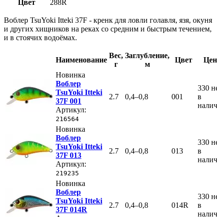
Цвет
288R
Воблер TsuYoki Itteki 37F - кренк для ловли голавля, язя, окуня
и других хищников на реках со средним и быстрым течением,
и в стоячих водоёмах.
Вес
,
Заглубление
,
Наименование
Цвет
Цен
г
м
Новинка
Воблер
330
н
TsuYoki Itteki
2.7
0,4–0,8
001
в
37F 001
нали
Артикул:
216564
Новинка
Воблер
330
н
TsuYoki Itteki
2.7
0,4–0,8
013
в
37F 013
нали
Артикул:
219235
Новинка
Воблер
330
н
TsuYoki Itteki
2.7
0,4–0,8
014R
в
37F 014R
нали