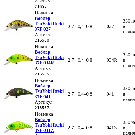
Артикул:
216571
Новинка
Воблер
330
н
TsuYoki Itteki
2.7
0,4–0,8
027
в
37F 027
нали
Артикул:
216560
Новинка
Воблер
330
н
TsuYoki Itteki
2.7
0,4–0,8
034R
в
37F 034R
нали
Артикул:
216565
Новинка
Воблер
330
н
TsuYoki Itteki
2.7
0,4–0,8
041
в
37F 041
нали
Артикул:
216567
Новинка
Воблер
330
н
TsuYoki Itteki
2.7
0,4–0,8
041Z
в
37F 041Z
нали