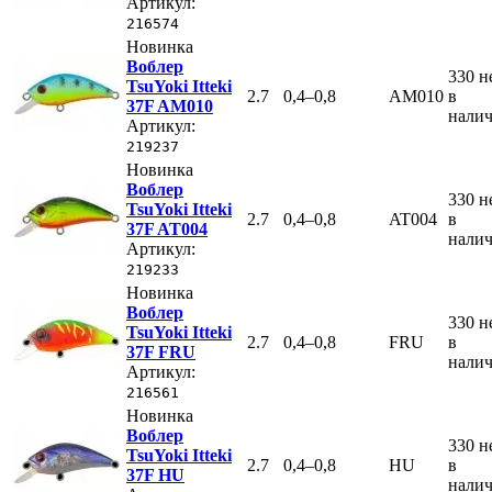
Артикул:
216574
Новинка
Воблер
330
н
TsuYoki Itteki
2.7
0,4–0,8
AM010
в
37F AM010
нали
Артикул:
219237
Новинка
Воблер
330
н
TsuYoki Itteki
2.7
0,4–0,8
AT004
в
37F AT004
нали
Артикул:
219233
Новинка
Воблер
330
н
TsuYoki Itteki
2.7
0,4–0,8
FRU
в
37F FRU
нали
Артикул:
216561
Новинка
Воблер
330
н
TsuYoki Itteki
2.7
0,4–0,8
HU
в
37F HU
нали