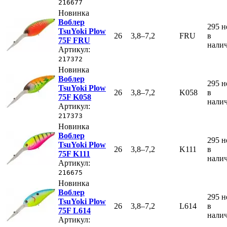
216677
Новинка
Воблер
295
н
TsuYoki Plow
26
3,8–7,2
FRU
в
75F FRU
нали
Артикул:
217372
Новинка
Воблер
295
н
TsuYoki Plow
26
3,8–7,2
K058
в
75F K058
нали
Артикул:
217373
Новинка
Воблер
295
н
TsuYoki Plow
26
3,8–7,2
K111
в
75F K111
нали
Артикул:
216675
Новинка
Воблер
295
н
TsuYoki Plow
26
3,8–7,2
L614
в
75F L614
нали
Артикул: