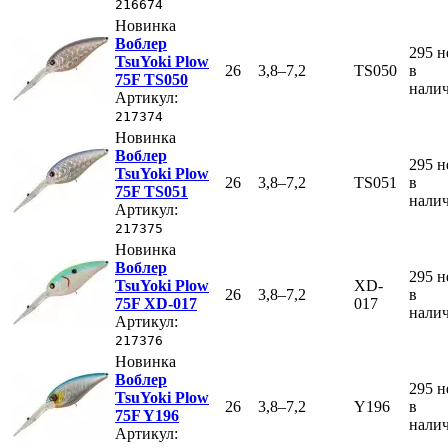
216674
Новинка
Воблер
295
н
TsuYoki Plow
26
3,8–7,2
TS050
в
75F TS050
нали
Артикул:
217374
Новинка
Воблер
295
н
TsuYoki Plow
26
3,8–7,2
TS051
в
75F TS051
нали
Артикул:
217375
Новинка
Воблер
295
н
TsuYoki Plow
XD-
26
3,8–7,2
в
75F XD-017
017
нали
Артикул:
217376
Новинка
Воблер
295
н
TsuYoki Plow
26
3,8–7,2
Y196
в
75F Y196
нали
Артикул: