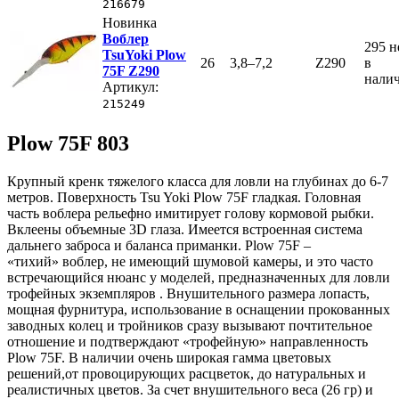
216679
Новинка
Воблер
295
н
TsuYoki Plow
26
3,8–7,2
Z290
в
75F Z290
нали
Артикул:
215249
Plow 75F 803
Крупный кренк тяжелого класса для ловли на глубинах до 6-7
метров. Поверхность Tsu Yoki Plow 75F гладкая. Головная
часть воблера рельефно имитирует голову кормовой рыбки.
Вклеены объемные 3D глаза. Имеется встроенная система
дальнего заброса и баланса приманки. Plow 75F –
«тихий» воблер, не имеющий шумовой камеры, и это часто
встречающийся нюанс у моделей, предназначенных для ловли
трофейных экземпляров . Внушительного размера лопасть,
мощная фурнитура, использование в оснащении прокованных
заводных колец и тройников сразу вызывают почтительное
отношение и подтверждают «трофейную» направленность
Plow 75F. В наличии очень широкая гамма цветовых
решений,от провоцирующих расцветок, до натуральных и
реалистичных цветов. За счет внушительного веса (26 гр) и