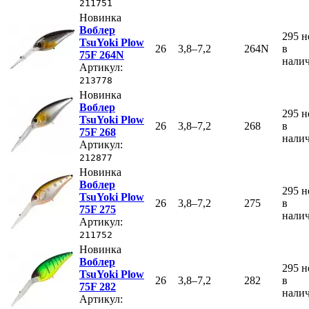
211751
Новинка
Воблер
295
н
TsuYoki Plow
26
3,8–7,2
264N
в
75F 264N
нали
Артикул:
213778
Новинка
Воблер
295
н
TsuYoki Plow
26
3,8–7,2
268
в
75F 268
нали
Артикул:
212877
Новинка
Воблер
295
н
TsuYoki Plow
26
3,8–7,2
275
в
75F 275
нали
Артикул:
211752
Новинка
Воблер
295
н
TsuYoki Plow
26
3,8–7,2
282
в
75F 282
нали
Артикул: