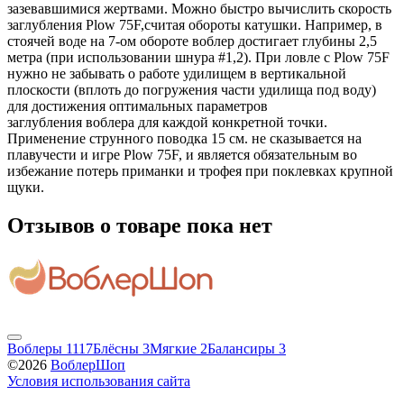
зазевавшимися жертвами. Можно быстро вычислить скорость
заглубления Plow 75F,считая обороты катушки. Например, в
стоячей воде на 7-ом обороте воблер достигает глубины 2,5
метра (при использовании шнура #1,2). При ловле с Plow 75F
нужно не забывать о работе удилищем в вертикальной
плоскости (вплоть до погружения части удилища под воду)
для достижения оптимальных параметров
заглубления воблера для каждой конкретной точки.
Применение струнного поводка 15 см. не сказывается на
плавучести и игре Plow 75F, и является обязательным во
избежание потерь приманки и трофея при поклевках крупной
щуки.
Отзывов о товаре пока нет
Воблеры
1117
Блёсны
3
Мягкие
2
Балансиры
3
©2026
ВоблерШоп
Условия использования сайта