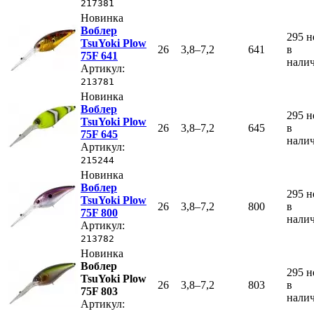
217381
Новинка
Воблер
295
н
TsuYoki Plow
26
3,8–7,2
641
в
75F 641
нали
Артикул:
213781
Новинка
Воблер
295
н
TsuYoki Plow
26
3,8–7,2
645
в
75F 645
нали
Артикул:
215244
Новинка
Воблер
295
н
TsuYoki Plow
26
3,8–7,2
800
в
75F 800
нали
Артикул:
213782
Новинка
Воблер
295
н
TsuYoki Plow
26
3,8–7,2
803
в
75F 803
нали
Артикул: