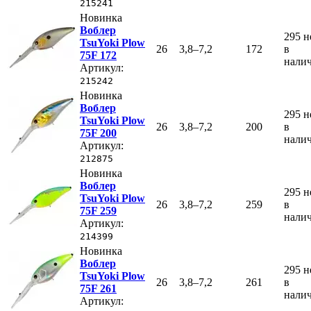
215241
Новинка
Воблер
295
н
TsuYoki Plow
26
3,8–7,2
172
в
75F 172
нали
Артикул:
215242
Новинка
Воблер
295
н
TsuYoki Plow
26
3,8–7,2
200
в
75F 200
нали
Артикул:
212875
Новинка
Воблер
295
н
TsuYoki Plow
26
3,8–7,2
259
в
75F 259
нали
Артикул:
214399
Новинка
Воблер
295
н
TsuYoki Plow
26
3,8–7,2
261
в
75F 261
нали
Артикул: