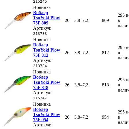
215245
Новинка
Воблер
295
н
TsuYoki Plow
26
3,8–7,2
809
в
75F 809
нали
Артикул:
213783
Новинка
Воблер
295
н
TsuYoki Plow
26
3,8–7,2
812
в
75F 812
нали
Артикул:
213784
Новинка
Воблер
295
н
TsuYoki Plow
26
3,8–7,2
818
в
75F 818
нали
Артикул:
215247
Новинка
Воблер
295
н
TsuYoki Plow
26
3,8–7,2
954
в
75F 954
нали
Артикул: