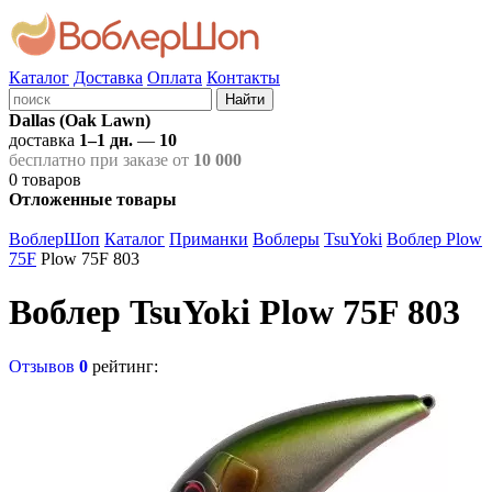
Каталог
Доставка
Оплата
Контакты
Найти
Dallas (Oak Lawn)
доставка
1–1 дн.
—
10
бесплатно при заказе от
10 000
0
товаров
Отложенные товары
ВоблерШоп
Каталог
Приманки
Воблеры
TsuYoki
Воблер Plow
75F
Plow 75F 803
Воблер TsuYoki Plow 75F 803
Отзывов
0
рейтинг: