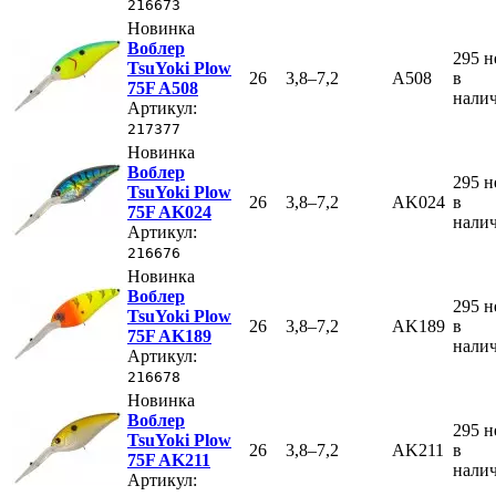
216673
Новинка
Воблер
295
н
TsuYoki Plow
26
3,8–7,2
A508
в
75F A508
нали
Артикул:
217377
Новинка
Воблер
295
н
TsuYoki Plow
26
3,8–7,2
AK024
в
75F AK024
нали
Артикул:
216676
Новинка
Воблер
295
н
TsuYoki Plow
26
3,8–7,2
AK189
в
75F AK189
нали
Артикул:
216678
Новинка
Воблер
295
н
TsuYoki Plow
26
3,8–7,2
AK211
в
75F AK211
нали
Артикул: