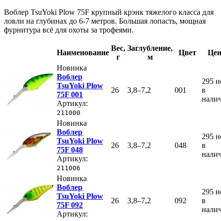
Воблер TsuYoki Plow 75F крупный крэнк тяжелого класса для
ловли на глубинах до 6-7 метров. Большая лопасть, мощная
фурнитура всё для охоты за трофеями.
Вес
,
Заглубление
,
Наименование
Цвет
Цен
г
м
Новинка
Воблер
295
н
TsuYoki Plow
26
3,8–7,2
001
в
75F 001
нали
Артикул:
211000
Новинка
Воблер
295
н
TsuYoki Plow
26
3,8–7,2
048
в
75F 048
нали
Артикул:
211006
Новинка
Воблер
295
н
TsuYoki Plow
26
3,8–7,2
092
в
75F 092
нали
Артикул: