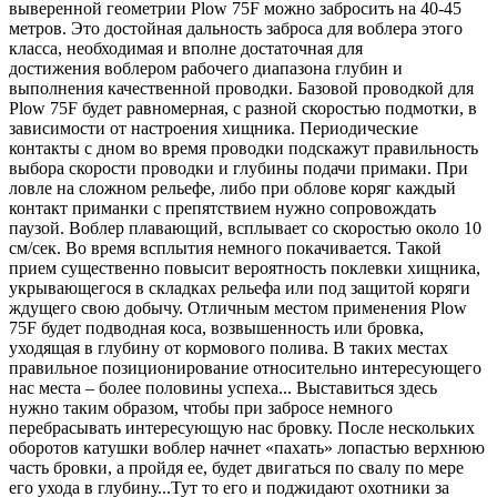
выверенной геометрии Plow 75F можно забросить на 40-45
метров. Это достойная дальность заброса для воблера этого
класса, необходимая и вполне достаточная для
достижения воблером рабочего диапазона глубин и
выполнения качественной проводки. Базовой проводкой для
Plow 75F будет равномерная, с разной скоростью подмотки, в
зависимости от настроения хищника. Периодические
контакты с дном во время проводки подскажут правильность
выбора скорости проводки и глубины подачи примаки. При
ловле на сложном рельефе, либо при облове коряг каждый
контакт приманки с препятствием нужно сопровождать
паузой. Воблер плавающий, всплывает со скоростью около 10
см/сек. Во время всплытия немного покачивается. Такой
прием существенно повысит вероятность поклевки хищника,
укрывающегося в складках рельефа или под защитой коряги
ждущего свою добычу. Отличным местом применения Plow
75F будет подводная коса, возвышенность или бровка,
уходящая в глубину от кормового полива. В таких местах
правильное позиционирование относительно интересующего
нас места – более половины успеха... Выставиться здесь
нужно таким образом, чтобы при забросе немного
перебрасывать интересующую нас бровку. После нескольких
оборотов катушки воблер начнет «пахать» лопастью верхнюю
часть бровки, а пройдя ее, будет двигаться по свалу по мере
его ухода в глубину...Тут то его и поджидают охотники за