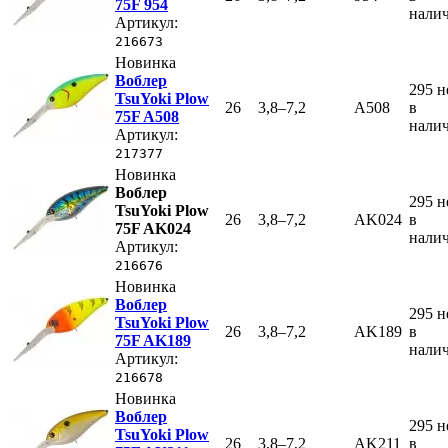
75F 954
нали
Артикул:
216673
Новинка
Воблер
295
н
TsuYoki Plow
26
3,8–7,2
A508
в
75F A508
нали
Артикул:
217377
Новинка
Воблер
295
н
TsuYoki Plow
26
3,8–7,2
AK024
в
75F AK024
нали
Артикул:
216676
Новинка
Воблер
295
н
TsuYoki Plow
26
3,8–7,2
AK189
в
75F AK189
нали
Артикул:
216678
Новинка
Воблер
295
н
TsuYoki Plow
26
3,8–7,2
AK211
в