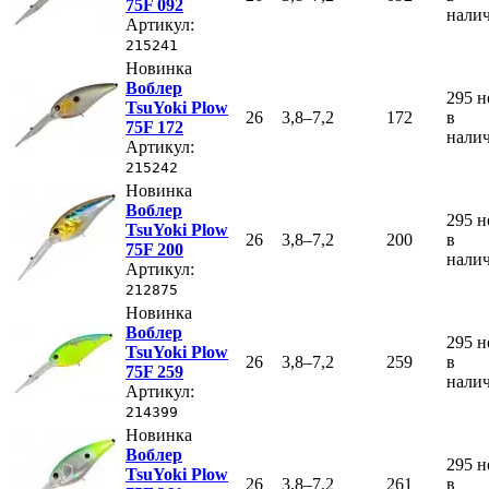
75F 092
нали
Артикул:
215241
Новинка
Воблер
295
н
TsuYoki Plow
26
3,8–7,2
172
в
75F 172
нали
Артикул:
215242
Новинка
Воблер
295
н
TsuYoki Plow
26
3,8–7,2
200
в
75F 200
нали
Артикул:
212875
Новинка
Воблер
295
н
TsuYoki Plow
26
3,8–7,2
259
в
75F 259
нали
Артикул:
214399
Новинка
Воблер
295
н
TsuYoki Plow
26
3,8–7,2
261
в