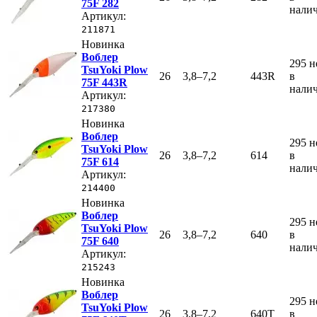
75F 282
нали
Артикул:
211871
Новинка
Воблер
295
н
TsuYoki Plow
26
3,8–7,2
443R
в
75F 443R
нали
Артикул:
217380
Новинка
Воблер
295
н
TsuYoki Plow
26
3,8–7,2
614
в
75F 614
нали
Артикул:
214400
Новинка
Воблер
295
н
TsuYoki Plow
26
3,8–7,2
640
в
75F 640
нали
Артикул:
215243
Новинка
Воблер
295
н
TsuYoki Plow
26
3,8–7,2
640T
в