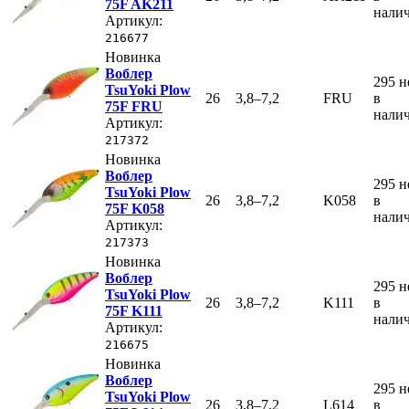
75F AK211
нали
Артикул:
216677
Новинка
Воблер
295
н
TsuYoki Plow
26
3,8–7,2
FRU
в
75F FRU
нали
Артикул:
217372
Новинка
Воблер
295
н
TsuYoki Plow
26
3,8–7,2
K058
в
75F K058
нали
Артикул:
217373
Новинка
Воблер
295
н
TsuYoki Plow
26
3,8–7,2
K111
в
75F K111
нали
Артикул:
216675
Новинка
Воблер
295
н
TsuYoki Plow
26
3,8–7,2
L614
в