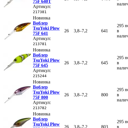
75F 640T
нали
Артикул:
217381
Новинка
Воблер
295
н
TsuYoki Plow
26
3,8–7,2
641
в
75F 641
нали
Артикул:
213781
Новинка
Воблер
295
н
TsuYoki Plow
26
3,8–7,2
645
в
75F 645
нали
Артикул:
215244
Новинка
Воблер
295
н
TsuYoki Plow
26
3,8–7,2
800
в
75F 800
нали
Артикул:
213782
Новинка
Воблер
295
н
TsuYoki Plow
26
3,8–7,2
803
в