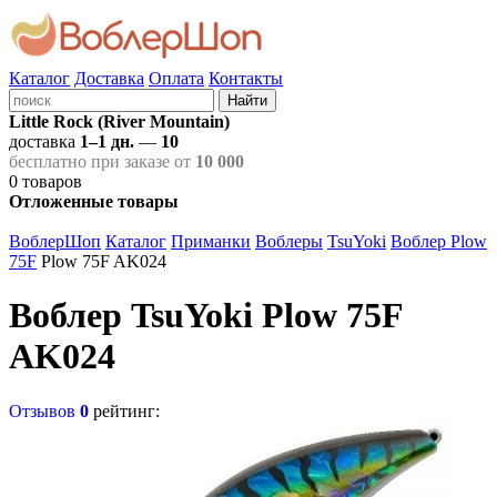
Каталог
Доставка
Оплата
Контакты
Найти
Little Rock (River Mountain)
доставка
1–1 дн.
—
10
бесплатно при заказе от
10 000
0
товаров
Отложенные товары
ВоблерШоп
Каталог
Приманки
Воблеры
TsuYoki
Воблер Plow
75F
Plow 75F AK024
Воблер TsuYoki Plow 75F
AK024
Отзывов
0
рейтинг: