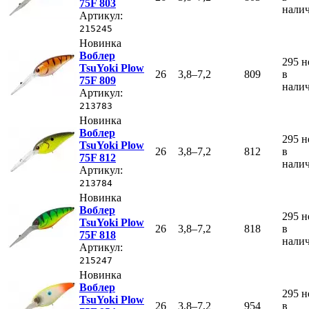
75F 803
нали
Артикул:
215245
Новинка
Воблер
295
н
TsuYoki Plow
26
3,8–7,2
809
в
75F 809
нали
Артикул:
213783
Новинка
Воблер
295
н
TsuYoki Plow
26
3,8–7,2
812
в
75F 812
нали
Артикул:
213784
Новинка
Воблер
295
н
TsuYoki Plow
26
3,8–7,2
818
в
75F 818
нали
Артикул:
215247
Новинка
Воблер
295
н
TsuYoki Plow
26
3,8–7,2
954
в