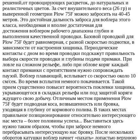
решений,от провоцирующих расцветок, до натуральных и
реалистичных цветов. За счет внушительного веса (26 гр) и
выверенной геометрии Plow 75F можно забросить на 40-45
метров. Это достойная дальность заброса для воблера этого
класса, необходимая и вполне достаточная для
достижения воблером рабочего диапазона глубин и
выполнения качественной проводки. Базовой проводкой для
Plow 75F будет равномерная, с разной скоростью подмотки, в
зависимости от настроения хищника. Периодические
контакты с дном во время проводки подскажут правильность
выбора скорости проводки и глубины подачи примаки. При
ловле на сложном рельефе, либо при облове коряг каждый
контакт приманки с препятствием нужно сопровождать
паузой. Воблер плавающий, всплывает со скоростью около 10
см/сек. Во время всплытия немного покачивается. Такой
прием существенно повысит вероятность поклевки хищника,
укрывающегося в складках рельефа или под защитой коряги
ждущего свою добычу. Отличным местом применения Plow
75F будет подводная коса, возвышенность или бровка,
уходящая в глубину от кормового полива. В таких местах
правильное позиционирование относительно интересующего
нас места – более половины успеха... Выставиться здесь
нужно таким образом, чтобы при забросе немного
перебрасывать интересующую нас бровку. После нескольких
оборотов катушки воблер начнет «пахать» лопастью верхнюю