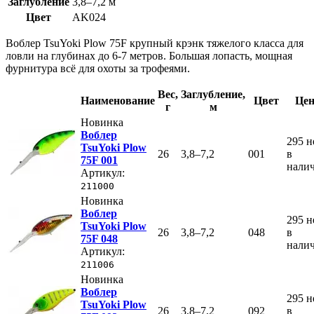
Заглубление
3,8–7,2 м
Цвет
AK024
Воблер TsuYoki Plow 75F крупный крэнк тяжелого класса для
ловли на глубинах до 6-7 метров. Большая лопасть, мощная
фурнитура всё для охоты за трофеями.
Вес
,
Заглубление
,
Наименование
Цвет
Цен
г
м
Новинка
Воблер
295
н
TsuYoki Plow
26
3,8–7,2
001
в
75F 001
нали
Артикул:
211000
Новинка
Воблер
295
н
TsuYoki Plow
26
3,8–7,2
048
в
75F 048
нали
Артикул:
211006
Новинка
Воблер
295
н
TsuYoki Plow
26
3,8–7,2
092
в