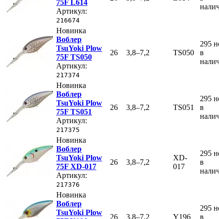
75F L614
нали
Артикул:
216674
Новинка
Воблер
295
н
TsuYoki Plow
26
3,8–7,2
TS050
в
75F TS050
нали
Артикул:
217374
Новинка
Воблер
295
н
TsuYoki Plow
26
3,8–7,2
TS051
в
75F TS051
нали
Артикул:
217375
Новинка
Воблер
295
н
TsuYoki Plow
XD-
26
3,8–7,2
в
75F XD-017
017
нали
Артикул:
217376
Новинка
Воблер
295
н
TsuYoki Plow
26
3,8–7,2
Y196
в