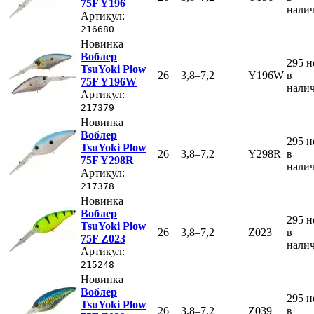
75F Y196
нали
Артикул:
216680
Новинка
Воблер
295
н
TsuYoki Plow
26
3,8–7,2
Y196W
в
75F Y196W
нали
Артикул:
217379
Новинка
Воблер
295
н
TsuYoki Plow
26
3,8–7,2
Y298R
в
75F Y298R
нали
Артикул:
217378
Новинка
Воблер
295
н
TsuYoki Plow
26
3,8–7,2
Z023
в
75F Z023
нали
Артикул:
215248
Новинка
Воблер
295
н
TsuYoki Plow
26
3,8–7,2
Z039
в