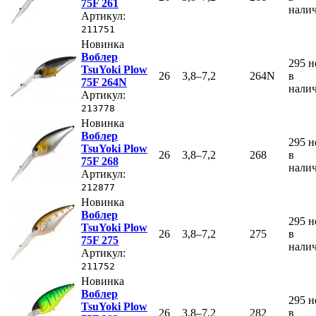
75F 261
нали
Артикул:
211751
Новинка
Воблер
295
н
TsuYoki Plow
26
3,8–7,2
264N
в
75F 264N
нали
Артикул:
213778
Новинка
Воблер
295
н
TsuYoki Plow
26
3,8–7,2
268
в
75F 268
нали
Артикул:
212877
Новинка
Воблер
295
н
TsuYoki Plow
26
3,8–7,2
275
в
75F 275
нали
Артикул:
211752
Новинка
Воблер
295
н
TsuYoki Plow
26
3,8–7,2
282
в