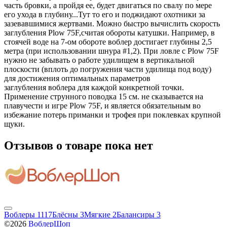
часть бровки, а пройдя ее, будет двигаться по свалу по мере
его ухода в глубину...Тут то его и поджидают охотники за
зазевавшимися жертвами. Можно быстро вычислить скорость
заглубления Plow 75F,считая обороты катушки. Например, в
стоячей воде на 7-ом обороте воблер достигает глубины 2,5
метра (при использовании шнура #1,2). При ловле с Plow 75F
нужно не забывать о работе удилищем в вертикальной
плоскости (вплоть до погружения части удилища под воду)
для достижения оптимальных параметров
заглубления воблера для каждой конкретной точки.
Применение струнного поводка 15 см. не сказывается на
плавучести и игре Plow 75F, и является обязательным во
избежание потерь приманки и трофея при поклевках крупной
щуки.
Отзывов о товаре пока нет
Воблеры
1117
Блёсны
3
Мягкие
2
Балансиры
3
©2026
ВоблерШоп