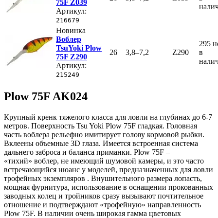
75F Z039
нали
Артикул:
216679
Новинка
Воблер
295
н
TsuYoki Plow
26
3,8–7,2
Z290
в
75F Z290
нали
Артикул:
215249
Plow 75F AK024
Крупный кренк тяжелого класса для ловли на глубинах до 6-7
метров. Поверхность Tsu Yoki Plow 75F гладкая. Головная
часть воблера рельефно имитирует голову кормовой рыбки.
Вклеены объемные 3D глаза. Имеется встроенная система
дальнего заброса и баланса приманки. Plow 75F –
«тихий» воблер, не имеющий шумовой камеры, и это часто
встречающийся нюанс у моделей, предназначенных для ловли
трофейных экземпляров . Внушительного размера лопасть,
мощная фурнитура, использование в оснащении прокованных
заводных колец и тройников сразу вызывают почтительное
отношение и подтверждают «трофейную» направленность
Plow 75F. В наличии очень широкая гамма цветовых