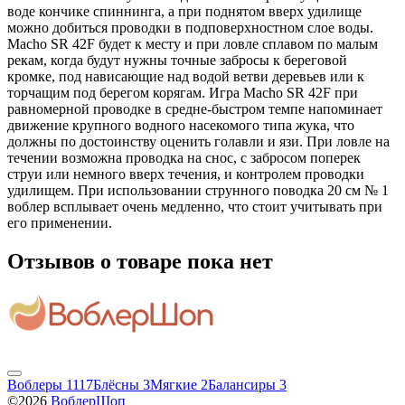
воде кончике спиннинга, а при поднятом вверх удилище
можно добиться проводки в подповерхностном слое воды.
Macho SR 42F будет к месту и при ловле сплавом по малым
рекам, когда будут нужны точные забросы к береговой
кромке, под нависающие над водой ветви деревьев или к
торчащим под берегом корягам. Игра Macho SR 42F при
равномерной проводке в средне-быстром темпе напоминает
движение крупного водного насекомого типа жука, что
должны по достоинству оценить голавли и язи. При ловле на
течении возможна проводка на снос, с забросом поперек
струи или немного вверх течения, и контролем проводки
удилищем. При использовании струнного поводка 20 см № 1
воблер всплывает очень медленно, что стоит учитывать при
его применении.
Отзывов о товаре пока нет
Воблеры
1117
Блёсны
3
Мягкие
2
Балансиры
3
©2026
ВоблерШоп