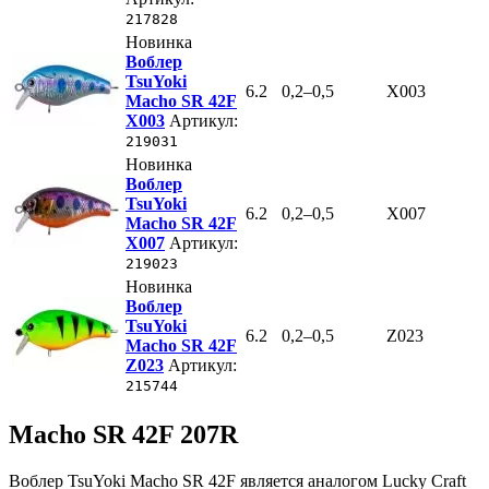
217828
Новинка
Воблер
TsuYoki
6.2
0,2–0,5
X003
Macho SR 42F
X003
Артикул:
219031
Новинка
Воблер
TsuYoki
6.2
0,2–0,5
X007
Macho SR 42F
X007
Артикул:
219023
Новинка
Воблер
TsuYoki
6.2
0,2–0,5
Z023
Macho SR 42F
Z023
Артикул:
215744
Macho SR 42F 207R
Воблер TsuYoki Macho SR 42F является аналогом Lucky Craft