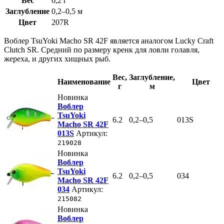
Вес
6,2 г
Заглубление
0,2–0,5 м
Цвет
207R
Воблер TsuYoki Macho SR 42F является аналогом Lucky Craft
Clutch SR. Средний по размеру кренк для ловли голавля,
жереха, и других хищных рыб.
Вес
,
Заглубление
,
Наименование
Цвет
г
м
Новинка
Воблер
TsuYoki
6.2
0,2–0,5
013S
Macho SR 42F
013S
Артикул:
219028
Новинка
Воблер
TsuYoki
6.2
0,2–0,5
034
Macho SR 42F
034
Артикул:
215082
Новинка
Воблер