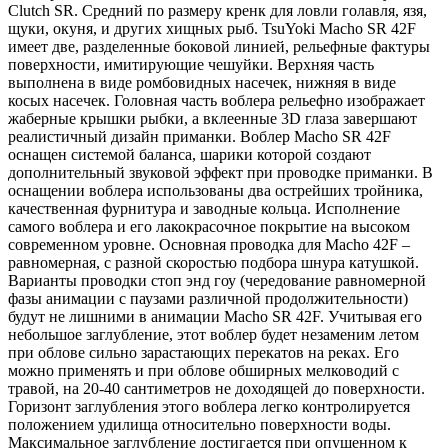
Clutch SR. Средний по размеру кренк для ловли голавля, язя,
щуки, окуня, и других хищных рыб. TsuYoki Macho SR 42F
имеет две, разделенные боковой линией, рельефные фактуры
поверхности, имитирующие чешуйки. Верхняя часть
выполнена в виде ромбовидных насечек, нижняя в виде
косых насечек. Головная часть воблера рельефно изображает
жаберные крышки рыбки, а вклеенные 3D глаза завершают
реалистичный дизайн приманки. Воблер Macho SR 42F
оснащен системой баланса, шарики которой создают
дополнительный звуковой эффект при проводке приманки. В
оснащении воблера использованы два острейших тройника,
качественная фурнитура и заводные кольца. Исполнение
самого воблера и его лакокрасочное покрытие на высоком
современном уровне. Основная проводка для Macho 42F –
равномерная, с разной скоростью подбора шнура катушкой.
Варианты проводки стоп энд гоу (чередование равномерной
фазы анимации с паузами различной продолжительности)
будут не лишними в анимации Macho SR 42F. Учитывая его
небольшое заглубление, этот воблер будет незаменим летом
при облове сильно зарастающих перекатов на реках. Его
можно применять и при облове обширных мелководий с
травой, на 20-40 сантиметров не доходящей до поверхности.
Горизонт заглубления этого воблера легко контролируется
положением удилища относительно поверхности воды.
Максимальное заглубление достигается при опущенном к