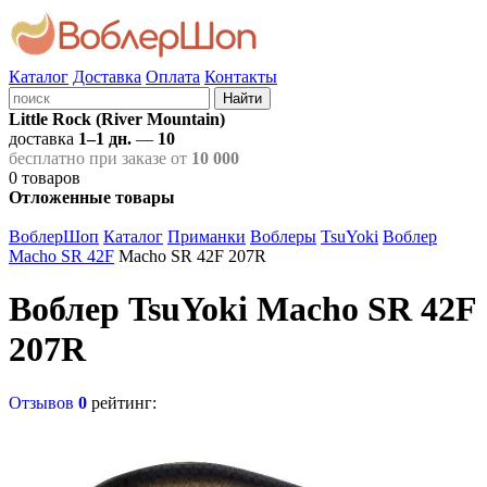
Каталог
Доставка
Оплата
Контакты
Найти
Little Rock (River Mountain)
доставка
1–1 дн.
—
10
бесплатно при заказе от
10 000
0
товаров
Отложенные товары
ВоблерШоп
Каталог
Приманки
Воблеры
TsuYoki
Воблер
Macho SR 42F
Macho SR 42F 207R
Воблер TsuYoki Macho SR 42F
207R
Отзывов
0
рейтинг: