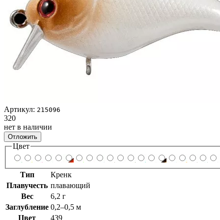
Артикул:
215096
320
нет в наличии
Отложить
Цвет
Тип
Кренк
Плавучесть
плавающий
Вес
6,2 г
Заглубление
0,2–0,5 м
Цвет
439