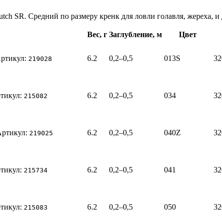
utch SR. Средний по размеру кренк для ловли голавля, жереха, 
Вес
, г
Заглубление
, м
Цвет
ртикул:
6.2
0,2–0,5
013S
32
219028
тикул:
6.2
0,2–0,5
034
32
215082
Артикул:
6.2
0,2–0,5
040Z
32
219025
тикул:
6.2
0,2–0,5
041
32
215734
тикул:
6.2
0,2–0,5
050
32
215083