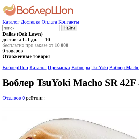
Каталог
Доставка
Оплата
Контакты
Найти
Dallas (Oak Lawn)
доставка
1–1 дн.
—
10
бесплатно при заказе от
10 000
0
товаров
Отложенные товары
ВоблерШоп
Каталог
Приманки
Воблеры
TsuYoki
Воблер Macho
Воблер TsuYoki Macho SR 42F 
Отзывов
0
рейтинг: