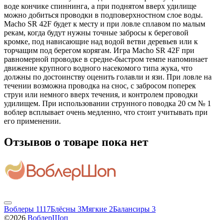
воде кончике спиннинга, а при поднятом вверх удилище
можно добиться проводки в подповерхностном слое воды.
Macho SR 42F будет к месту и при ловле сплавом по малым
рекам, когда будут нужны точные забросы к береговой
кромке, под нависающие над водой ветви деревьев или к
торчащим под берегом корягам. Игра Macho SR 42F при
равномерной проводке в средне-быстром темпе напоминает
движение крупного водного насекомого типа жука, что
должны по достоинству оценить голавли и язи. При ловле на
течении возможна проводка на снос, с забросом поперек
струи или немного вверх течения, и контролем проводки
удилищем. При использовании струнного поводка 20 см № 1
воблер всплывает очень медленно, что стоит учитывать при
его применении.
Отзывов о товаре пока нет
Воблеры
1117
Блёсны
3
Мягкие
2
Балансиры
3
©2026
ВоблерШоп