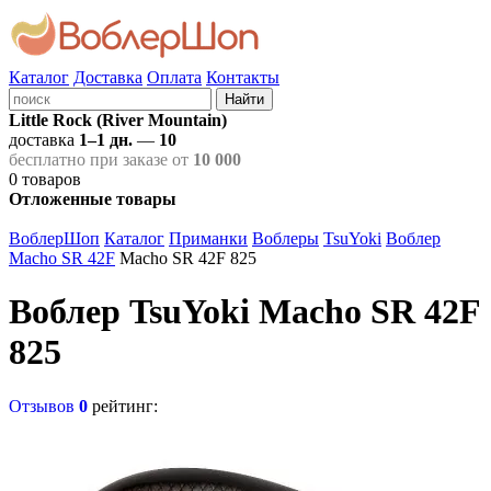
Каталог
Доставка
Оплата
Контакты
Найти
Little Rock (River Mountain)
доставка
1–1 дн.
—
10
бесплатно при заказе от
10 000
0
товаров
Отложенные товары
ВоблерШоп
Каталог
Приманки
Воблеры
TsuYoki
Воблер
Macho SR 42F
Macho SR 42F 825
Воблер TsuYoki Macho SR 42F
825
Отзывов
0
рейтинг: