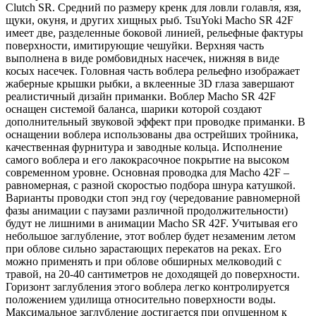
Clutch SR. Средний по размеру кренк для ловли голавля, язя,
щуки, окуня, и других хищных рыб. TsuYoki Macho SR 42F
имеет две, разделенные боковой линией, рельефные фактуры
поверхности, имитирующие чешуйки. Верхняя часть
выполнена в виде ромбовидных насечек, нижняя в виде
косых насечек. Головная часть воблера рельефно изображает
жаберные крышки рыбки, а вклеенные 3D глаза завершают
реалистичный дизайн приманки. Воблер Macho SR 42F
оснащен системой баланса, шарики которой создают
дополнительный звуковой эффект при проводке приманки. В
оснащении воблера использованы два острейших тройника,
качественная фурнитура и заводные кольца. Исполнение
самого воблера и его лакокрасочное покрытие на высоком
современном уровне. Основная проводка для Macho 42F –
равномерная, с разной скоростью подбора шнура катушкой.
Варианты проводки стоп энд гоу (чередование равномерной
фазы анимации с паузами различной продолжительности)
будут не лишними в анимации Macho SR 42F. Учитывая его
небольшое заглубление, этот воблер будет незаменим летом
при облове сильно зарастающих перекатов на реках. Его
можно применять и при облове обширных мелководий с
травой, на 20-40 сантиметров не доходящей до поверхности.
Горизонт заглубления этого воблера легко контролируется
положением удилища относительно поверхности воды.
Максимальное заглубление достигается при опущенном к