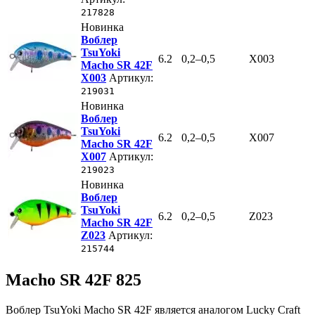
217828
Новинка
Воблер
TsuYoki
6.2
0,2–0,5
X003
Macho SR 42F
X003
Артикул:
219031
Новинка
Воблер
TsuYoki
6.2
0,2–0,5
X007
Macho SR 42F
X007
Артикул:
219023
Новинка
Воблер
TsuYoki
6.2
0,2–0,5
Z023
Macho SR 42F
Z023
Артикул:
215744
Macho SR 42F 825
Воблер TsuYoki Macho SR 42F является аналогом Lucky Craft