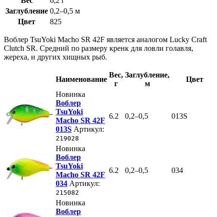
Вес
6,2 г
Заглубление
0,2–0,5 м
Цвет
825
Воблер TsuYoki Macho SR 42F является аналогом Lucky Craft
Clutch SR. Средний по размеру кренк для ловли голавля,
жереха, и других хищных рыб.
Вес
,
Заглубление
,
Наименование
Цвет
г
м
Новинка
Воблер
TsuYoki
6.2
0,2–0,5
013S
Macho SR 42F
013S
Артикул:
219028
Новинка
Воблер
TsuYoki
6.2
0,2–0,5
034
Macho SR 42F
034
Артикул:
215082
Новинка
Воблер