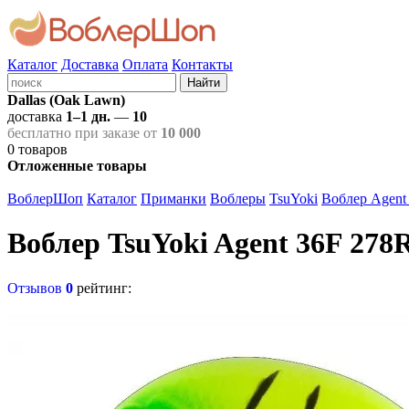
Каталог
Доставка
Оплата
Контакты
Найти
Dallas (Oak Lawn)
доставка
1–1 дн.
—
10
бесплатно при заказе от
10 000
0
товаров
Отложенные товары
ВоблерШоп
Каталог
Приманки
Воблеры
TsuYoki
Воблер Agent
Воблер TsuYoki Agent 36F 278
Отзывов
0
рейтинг: