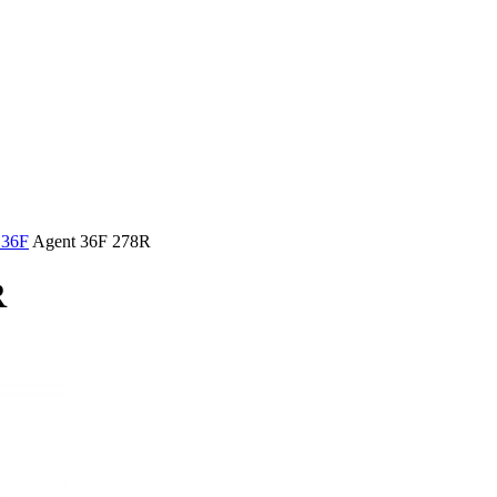
 36F
Agent 36F 278R
R