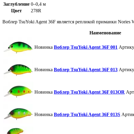
Заглубление
0–0,4 м
Цвет
278R
Воблер TsuYoki Agent 36F является репликой приманки Nories W
Наименование
Новинка
Воблер TsuYoki Agent 36F 001
Артику
Новинка
Воблер TsuYoki Agent 36F 013
Артику
Новинка
Воблер TsuYoki Agent 36F 013OR
Арт
Новинка
Воблер TsuYoki Agent 36F 013S
Артик