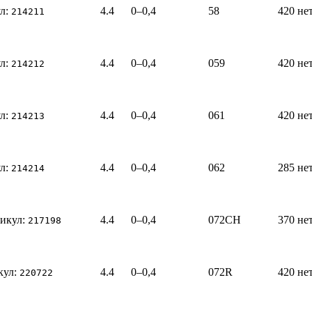
л:
4.4
0–0,4
58
420
не
214211
л:
4.4
0–0,4
059
420
не
214212
л:
4.4
0–0,4
061
420
не
214213
л:
4.4
0–0,4
062
285
не
214214
икул:
4.4
0–0,4
072CH
370
не
217198
кул:
4.4
0–0,4
072R
420
не
220722