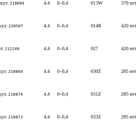
кул:
4.4
0–0,4
013W
370
не
218094
кул:
4.4
0–0,4
014R
420
не
220507
л:
4.4
0–0,4
027
420
не
212249
кул:
4.4
0–0,4
030Z
285
не
218869
кул:
4.4
0–0,4
031Z
285
не
218874
кул:
4.4
0–0,4
033Z
285
не
218873