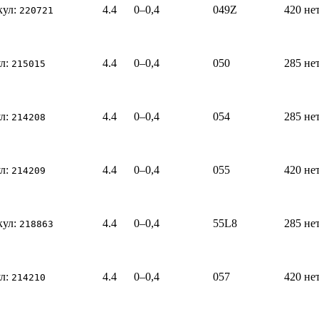
кул:
4.4
0–0,4
049Z
420
не
220721
л:
4.4
0–0,4
050
285
не
215015
л:
4.4
0–0,4
054
285
не
214208
л:
4.4
0–0,4
055
420
не
214209
кул:
4.4
0–0,4
55L8
285
не
218863
л:
4.4
0–0,4
057
420
не
214210