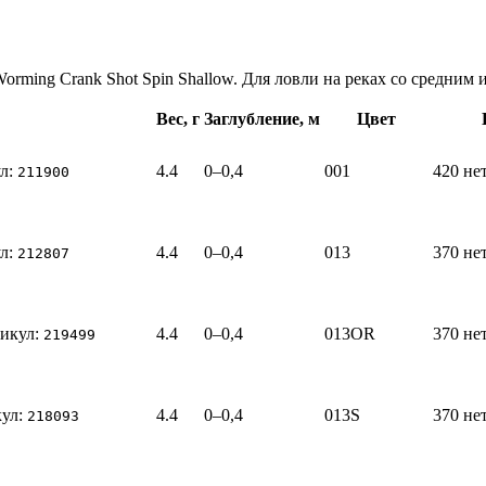
orming Crank Shot Spin Shallow. Для ловли на реках со средним
Вес
, г
Заглубление
, м
Цвет
л:
4.4
0–0,4
001
420
не
211900
л:
4.4
0–0,4
013
370
не
212807
икул:
4.4
0–0,4
013OR
370
не
219499
ул:
4.4
0–0,4
013S
370
не
218093