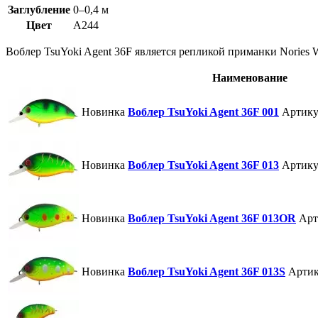
Заглубление
0–0,4 м
Цвет
A244
Воблер TsuYoki Agent 36F является репликой приманки Nories W
Наименование
Новинка
Воблер TsuYoki Agent 36F 001
Артику
Новинка
Воблер TsuYoki Agent 36F 013
Артику
Новинка
Воблер TsuYoki Agent 36F 013OR
Арт
Новинка
Воблер TsuYoki Agent 36F 013S
Артик