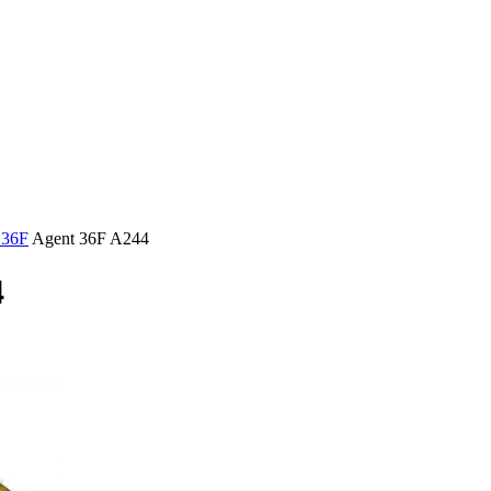
 36F
Agent 36F A244
4