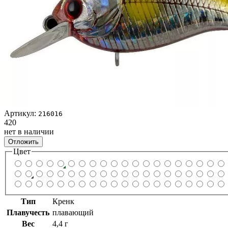
Артикул:
216016
420
нет в наличии
Отложить
Цвет
Тип
Кренк
Плавучесть
плавающий
Вес
4,4 г