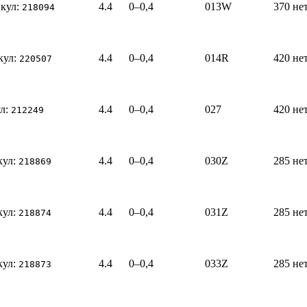
кул:
4.4
0–0,4
013W
370
не
218094
кул:
4.4
0–0,4
014R
420
не
220507
л:
4.4
0–0,4
027
420
не
212249
кул:
4.4
0–0,4
030Z
285
не
218869
кул:
4.4
0–0,4
031Z
285
не
218874
кул:
4.4
0–0,4
033Z
285
не
218873