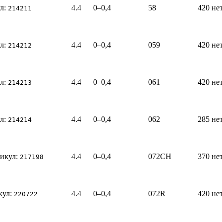
л:
4.4
0–0,4
58
420
не
214211
л:
4.4
0–0,4
059
420
не
214212
л:
4.4
0–0,4
061
420
не
214213
л:
4.4
0–0,4
062
285
не
214214
икул:
4.4
0–0,4
072CH
370
не
217198
кул:
4.4
0–0,4
072R
420
не
220722