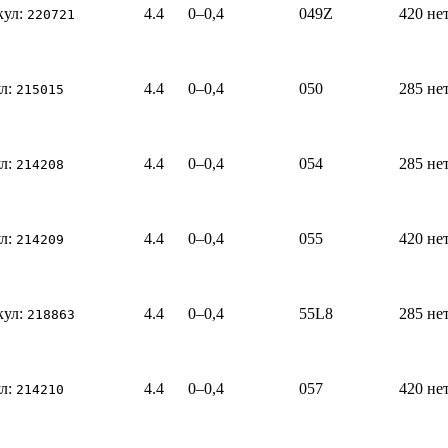
кул:
4.4
0–0,4
049Z
420
не
220721
л:
4.4
0–0,4
050
285
не
215015
л:
4.4
0–0,4
054
285
не
214208
л:
4.4
0–0,4
055
420
не
214209
кул:
4.4
0–0,4
55L8
285
не
218863
л:
4.4
0–0,4
057
420
не
214210