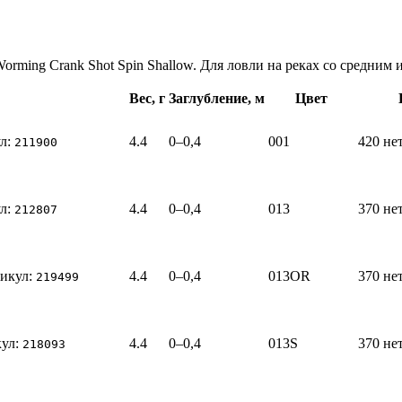
orming Crank Shot Spin Shallow. Для ловли на реках со средним
Вес
, г
Заглубление
, м
Цвет
л:
4.4
0–0,4
001
420
не
211900
л:
4.4
0–0,4
013
370
не
212807
икул:
4.4
0–0,4
013OR
370
не
219499
ул:
4.4
0–0,4
013S
370
не
218093