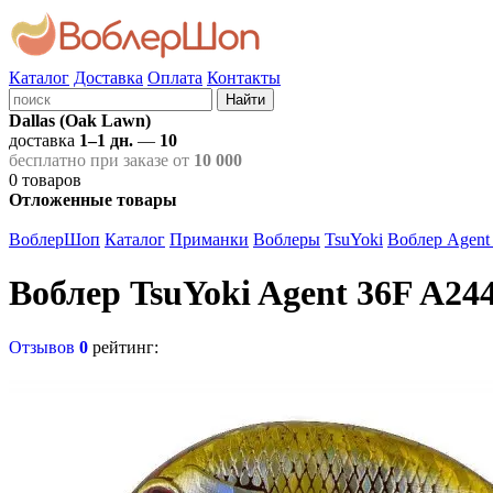
Каталог
Доставка
Оплата
Контакты
Найти
Dallas (Oak Lawn)
доставка
1–1 дн.
—
10
бесплатно при заказе от
10 000
0
товаров
Отложенные товары
ВоблерШоп
Каталог
Приманки
Воблеры
TsuYoki
Воблер Agent
Воблер TsuYoki Agent 36F A24
Отзывов
0
рейтинг: