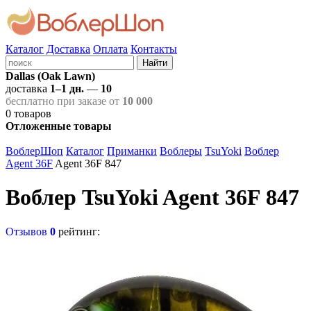
Каталог
Доставка
Оплата
Контакты
Найти
Dallas (Oak Lawn)
доставка
1–1 дн.
—
10
бесплатно при заказе от
10 000
0
товаров
Отложенные товары
ВоблерШоп
Каталог
Приманки
Воблеры
TsuYoki
Воблер
Agent 36F
Agent 36F 847
Воблер TsuYoki Agent 36F 847
Отзывов
0
рейтинг: