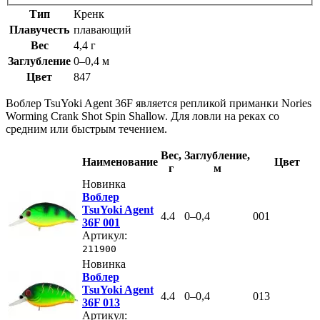
Тип
Кренк
Плавучесть
плавающий
Вес
4,4 г
Заглубление
0–0,4 м
Цвет
847
Воблер TsuYoki Agent 36F является репликой приманки Nories
Worming Crank Shot Spin Shallow. Для ловли на реках со
средним или быстрым течением.
Вес
,
Заглубление
,
Наименование
Цвет
г
м
Новинка
Воблер
TsuYoki Agent
4.4
0–0,4
001
36F 001
Артикул:
211900
Новинка
Воблер
TsuYoki Agent
4.4
0–0,4
013
36F 013
Артикул: