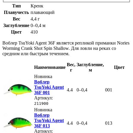
Тип
Кренк
Плавучесть
плавающий
Вес
4,4 г
Заглубление
0–0,4 м
Цвет
410
Воблер TsuYoki Agent 36F является репликой приманки Nories
Worming Crank Shot Spin Shallow. Для ловли на реках со
средним или быстрым течением.
Вес
,
Заглубление
,
Наименование
Цвет
г
м
Новинка
Воблер
TsuYoki Agent
4.4
0–0,4
001
36F 001
Артикул:
211900
Новинка
Воблер
TsuYoki Agent
4.4
0–0,4
013
36F 013
Артикул: