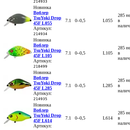
214933
Новинка
Воблер
285
н
TsuYoki Drop
7.1
0–0,5
L055
в
45F L055
нали
Артикул:
214934
Новинка
Воблер
285
н
TsuYoki Drop
7.1
0–0,5
L105
в
45F L105
нали
Артикул:
218499
Новинка
Воблер
285
н
TsuYoki Drop
7.1
0–0,5
L285
в
45F L285
нали
Артикул:
214935
Новинка
Воблер
285
н
TsuYoki Drop
7.1
0–0,5
L614
в
45F L614
нали
Артикул: