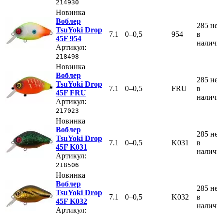
214930
Новинка
Воблер
285
н
TsuYoki Drop
7.1
0–0,5
954
в
45F 954
нали
Артикул:
218498
Новинка
Воблер
285
н
TsuYoki Drop
7.1
0–0,5
FRU
в
45F FRU
нали
Артикул:
217023
Новинка
Воблер
285
н
TsuYoki Drop
7.1
0–0,5
K031
в
45F K031
нали
Артикул:
218506
Новинка
Воблер
285
н
TsuYoki Drop
7.1
0–0,5
K032
в
45F K032
нали
Артикул: