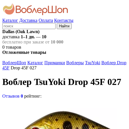
Каталог
Доставка
Оплата
Контакты
Найти
Dallas (Oak Lawn)
доставка
1–1 дн.
—
10
бесплатно при заказе от
10 000
0
товаров
Отложенные товары
ВоблерШоп
Каталог
Приманки
Воблеры
TsuYoki
Воблер Drop
45F
Drop 45F 027
Воблер TsuYoki Drop 45F 027
Отзывов
0
рейтинг: