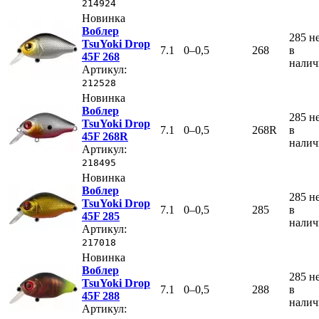
214924
Новинка
Воблер
285
н
TsuYoki Drop
7.1
0–0,5
268
в
45F 268
нали
Артикул:
212528
Новинка
Воблер
285
н
TsuYoki Drop
7.1
0–0,5
268R
в
45F 268R
нали
Артикул:
218495
Новинка
Воблер
285
н
TsuYoki Drop
7.1
0–0,5
285
в
45F 285
нали
Артикул:
217018
Новинка
Воблер
285
н
TsuYoki Drop
7.1
0–0,5
288
в
45F 288
нали
Артикул: