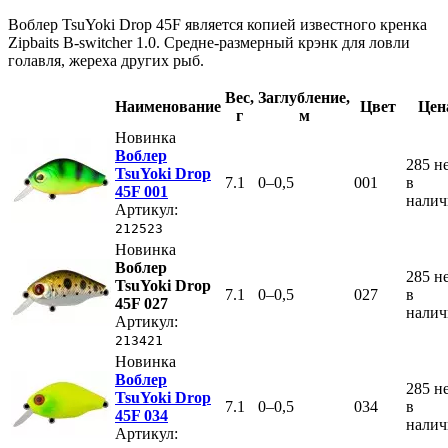
Воблер TsuYoki Drop 45F является копией известного кренка
Zipbaits B-switcher 1.0. Средне-размерный крэнк для ловли
голавля, жереха других рыб.
Вес
,
Заглубление
,
Наименование
Цвет
Цен
г
м
Новинка
Воблер
285
н
TsuYoki Drop
7.1
0–0,5
001
в
45F 001
нали
Артикул:
212523
Новинка
Воблер
285
н
TsuYoki Drop
7.1
0–0,5
027
в
45F 027
нали
Артикул:
213421
Новинка
Воблер
285
н
TsuYoki Drop
7.1
0–0,5
034
в
45F 034
нали
Артикул: