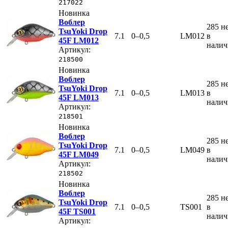
217022
Новинка
Воблер
285
н
TsuYoki Drop
7.1
0–0,5
LM012
в
45F LM012
нали
Артикул:
218500
Новинка
Воблер
285
н
TsuYoki Drop
7.1
0–0,5
LM013
в
45F LM013
нали
Артикул:
218501
Новинка
Воблер
285
н
TsuYoki Drop
7.1
0–0,5
LM049
в
45F LM049
нали
Артикул:
218502
Новинка
Воблер
285
н
TsuYoki Drop
7.1
0–0,5
TS001
в
45F TS001
нали
Артикул: