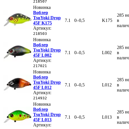
218507
Новинка
Воблер
285
н
TsuYoki Drop
7.1
0–0,5
K175
в
45F K175
нали
Артикул:
218503
Новинка
Воблер
285
н
TsuYoki Drop
7.1
0–0,5
L002
в
45F L002
нали
Артикул:
217021
Новинка
Воблер
285
н
TsuYoki Drop
7.1
0–0,5
L012
в
45F L012
нали
Артикул:
214932
Новинка
Воблер
285
н
TsuYoki Drop
7.1
0–0,5
L013
в
45F L013
нали
Артикул: