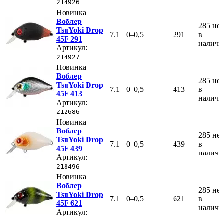
214926
Новинка
Воблер
285
н
TsuYoki Drop
7.1
0–0,5
291
в
45F 291
нали
Артикул:
214927
Новинка
Воблер
285
н
TsuYoki Drop
7.1
0–0,5
413
в
45F 413
нали
Артикул:
212686
Новинка
Воблер
285
н
TsuYoki Drop
7.1
0–0,5
439
в
45F 439
нали
Артикул:
218496
Новинка
Воблер
285
н
TsuYoki Drop
7.1
0–0,5
621
в
45F 621
нали
Артикул: