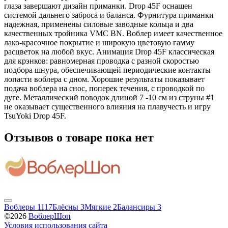
глаза завершают дизайн приманки. Drop 45F оснащен
системой дальнего заброса и баланса. Фурнитура приманки
надежная, применены силовые заводные кольца и два
качественных тройника VMC BN. Воблер имеет качественное
лако-красочное покрытие и широкую цветовую гамму
расцветок на любой вкус. Анимация Drop 45F классическая
для крэнков: равномерная проводка с разной скоростью
подбора шнура, обеспечивающей периодические контакты
лопасти воблера с дном. Хорошие результаты показывает
подача воблера на снос, поперек течения, с проводкой по
дуге. Металлический поводок длиной 7 -10 см из струны #1
не оказывает существенного влияния на плавучесть и игру
TsuYoki Drop 45F.
Отзывов о товаре пока нет
Воблеры
1117
Блёсны
3
Мягкие
2
Балансиры
3
©2026
ВоблерШоп
Условия использования сайта