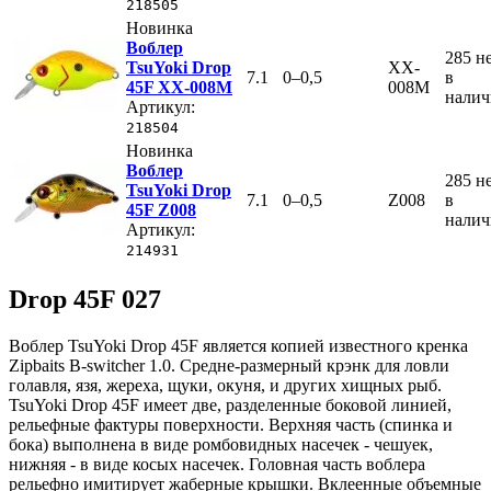
218505
Новинка
Воблер
285
н
TsuYoki Drop
XX-
7.1
0–0,5
в
45F XX-008M
008M
нали
Артикул:
218504
Новинка
Воблер
285
н
TsuYoki Drop
7.1
0–0,5
Z008
в
45F Z008
нали
Артикул:
214931
Drop 45F 027
Воблер TsuYoki Drop 45F является копией известного кренка
Zipbaits B-switcher 1.0. Средне-размерный крэнк для ловли
голавля, язя, жереха, щуки, окуня, и других хищных рыб.
TsuYoki Drop 45F имеет две, разделенные боковой линией,
рельефные фактуры поверхности. Верхняя часть (спинка и
бока) выполнена в виде ромбовидных насечек - чешуек,
нижняя - в виде косых насечек. Головная часть воблера
рельефно имитирует жаберные крышки. Вклеенные объемные