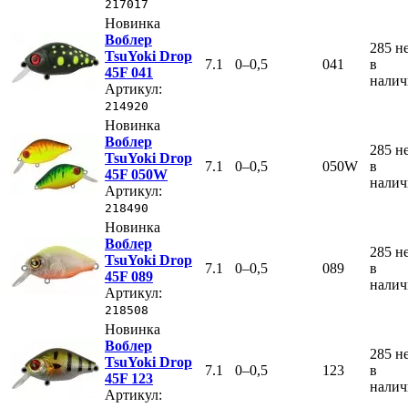
217017
Новинка
Воблер
285
н
TsuYoki Drop
7.1
0–0,5
041
в
45F 041
нали
Артикул:
214920
Новинка
Воблер
285
н
TsuYoki Drop
7.1
0–0,5
050W
в
45F 050W
нали
Артикул:
218490
Новинка
Воблер
285
н
TsuYoki Drop
7.1
0–0,5
089
в
45F 089
нали
Артикул:
218508
Новинка
Воблер
285
н
TsuYoki Drop
7.1
0–0,5
123
в
45F 123
нали
Артикул: