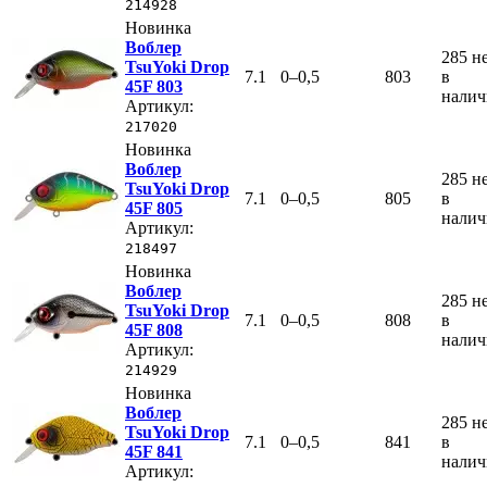
214928
Новинка
Воблер
285
н
TsuYoki Drop
7.1
0–0,5
803
в
45F 803
нали
Артикул:
217020
Новинка
Воблер
285
н
TsuYoki Drop
7.1
0–0,5
805
в
45F 805
нали
Артикул:
218497
Новинка
Воблер
285
н
TsuYoki Drop
7.1
0–0,5
808
в
45F 808
нали
Артикул:
214929
Новинка
Воблер
285
н
TsuYoki Drop
7.1
0–0,5
841
в
45F 841
нали
Артикул: