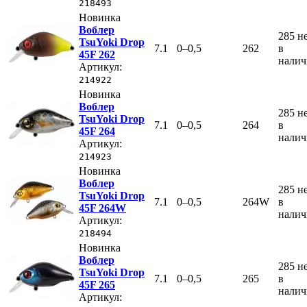
218493
Новинка
Воблер
285
н
TsuYoki Drop
7.1
0–0,5
262
в
45F 262
нали
Артикул:
214922
Новинка
Воблер
285
н
TsuYoki Drop
7.1
0–0,5
264
в
45F 264
нали
Артикул:
214923
Новинка
Воблер
285
н
TsuYoki Drop
7.1
0–0,5
264W
в
45F 264W
нали
Артикул:
218494
Новинка
Воблер
285
н
TsuYoki Drop
7.1
0–0,5
265
в
45F 265
нали
Артикул: