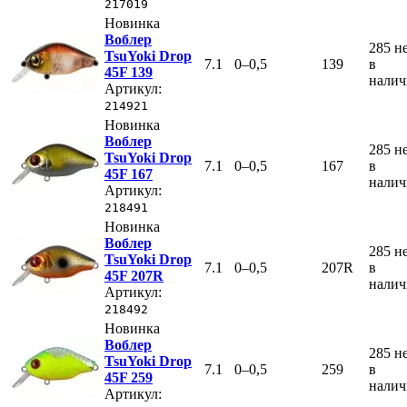
217019
Новинка
Воблер
285
н
TsuYoki Drop
7.1
0–0,5
139
в
45F 139
нали
Артикул:
214921
Новинка
Воблер
285
н
TsuYoki Drop
7.1
0–0,5
167
в
45F 167
нали
Артикул:
218491
Новинка
Воблер
285
н
TsuYoki Drop
7.1
0–0,5
207R
в
45F 207R
нали
Артикул:
218492
Новинка
Воблер
285
н
TsuYoki Drop
7.1
0–0,5
259
в
45F 259
нали
Артикул: