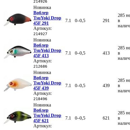
214926
Новинка
Воблер
285
н
TsuYoki Drop
7.1
0–0,5
291
в
45F 291
нали
Артикул:
214927
Новинка
Воблер
285
н
TsuYoki Drop
7.1
0–0,5
413
в
45F 413
нали
Артикул:
212686
Новинка
Воблер
285
н
TsuYoki Drop
7.1
0–0,5
439
в
45F 439
нали
Артикул:
218496
Новинка
Воблер
285
н
TsuYoki Drop
7.1
0–0,5
621
в
45F 621
нали
Артикул: