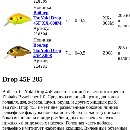
218505
Новинка
Воблер
285
н
TsuYoki Drop
XX-
7.1
0–0,5
в
45F XX-008M
008M
нали
Артикул:
218504
Новинка
Воблер
285
н
TsuYoki Drop
7.1
0–0,5
Z008
в
45F Z008
нали
Артикул:
214931
Drop 45F 285
Воблер TsuYoki Drop 45F является копией известного кренка
Zipbaits B-switcher 1.0. Средне-размерный крэнк для ловли
голавля, язя, жереха, щуки, окуня, и других хищных рыб.
TsuYoki Drop 45F имеет две, разделенные боковой линией,
рельефные фактуры поверхности. Верхняя часть (спинка и
бока) выполнена в виде ромбовидных насечек - чешуек,
нижняя - в виде косых насечек. Головная часть воблера
рельефно имитирует жаберные крышки. Вклеенные объемные