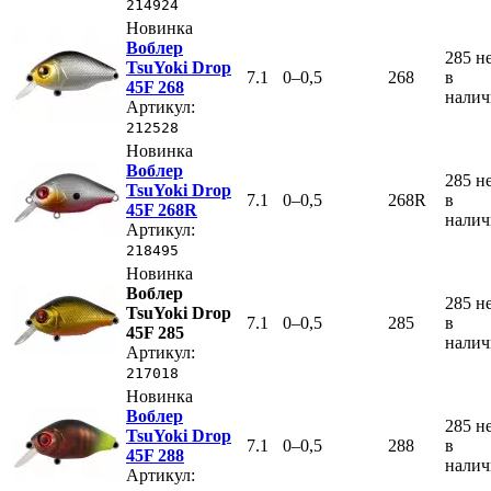
214924
Новинка
Воблер
285
н
TsuYoki Drop
7.1
0–0,5
268
в
45F 268
нали
Артикул:
212528
Новинка
Воблер
285
н
TsuYoki Drop
7.1
0–0,5
268R
в
45F 268R
нали
Артикул:
218495
Новинка
Воблер
285
н
TsuYoki Drop
7.1
0–0,5
285
в
45F 285
нали
Артикул:
217018
Новинка
Воблер
285
н
TsuYoki Drop
7.1
0–0,5
288
в
45F 288
нали
Артикул: