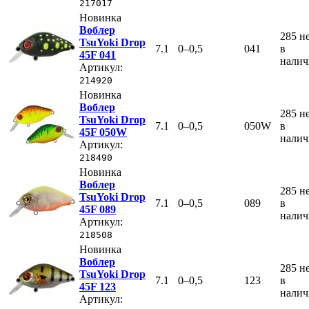
217017
Новинка
Воблер
285
н
TsuYoki Drop
7.1
0–0,5
041
в
45F 041
нали
Артикул:
214920
Новинка
Воблер
285
н
TsuYoki Drop
7.1
0–0,5
050W
в
45F 050W
нали
Артикул:
218490
Новинка
Воблер
285
н
TsuYoki Drop
7.1
0–0,5
089
в
45F 089
нали
Артикул:
218508
Новинка
Воблер
285
н
TsuYoki Drop
7.1
0–0,5
123
в
45F 123
нали
Артикул: