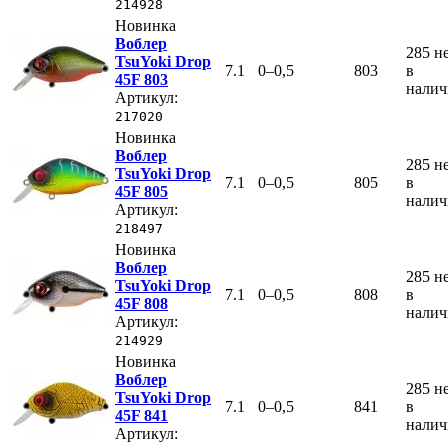
214928
Новинка
Воблер
285
н
TsuYoki Drop
7.1
0–0,5
803
в
45F 803
нали
Артикул:
217020
Новинка
Воблер
285
н
TsuYoki Drop
7.1
0–0,5
805
в
45F 805
нали
Артикул:
218497
Новинка
Воблер
285
н
TsuYoki Drop
7.1
0–0,5
808
в
45F 808
нали
Артикул:
214929
Новинка
Воблер
285
н
TsuYoki Drop
7.1
0–0,5
841
в
45F 841
нали
Артикул: