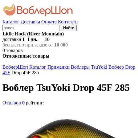
Каталог
Доставка
Оплата
Контакты
Найти
Little Rock (River Mountain)
доставка
1–1 дн.
—
10
бесплатно при заказе от
10 000
0
товаров
Отложенные товары
ВоблерШоп
Каталог
Приманки
Воблеры
TsuYoki
Воблер Drop
45F
Drop 45F 285
Воблер TsuYoki Drop 45F 285
Отзывов
0
рейтинг: