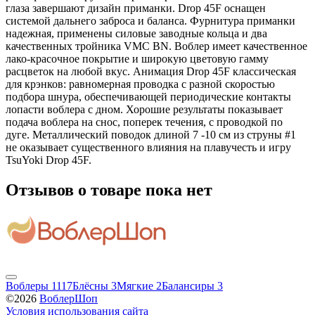
глаза завершают дизайн приманки. Drop 45F оснащен
системой дальнего заброса и баланса. Фурнитура приманки
надежная, применены силовые заводные кольца и два
качественных тройника VMC BN. Воблер имеет качественное
лако-красочное покрытие и широкую цветовую гамму
расцветок на любой вкус. Анимация Drop 45F классическая
для крэнков: равномерная проводка с разной скоростью
подбора шнура, обеспечивающей периодические контакты
лопасти воблера с дном. Хорошие результаты показывает
подача воблера на снос, поперек течения, с проводкой по
дуге. Металлический поводок длиной 7 -10 см из струны #1
не оказывает существенного влияния на плавучесть и игру
TsuYoki Drop 45F.
Отзывов о товаре пока нет
Воблеры
1117
Блёсны
3
Мягкие
2
Балансиры
3
©2026
ВоблерШоп
Условия использования сайта