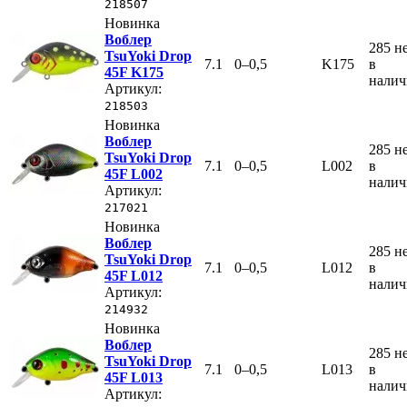
218507
Новинка
Воблер
285
н
TsuYoki Drop
7.1
0–0,5
K175
в
45F K175
нали
Артикул:
218503
Новинка
Воблер
285
н
TsuYoki Drop
7.1
0–0,5
L002
в
45F L002
нали
Артикул:
217021
Новинка
Воблер
285
н
TsuYoki Drop
7.1
0–0,5
L012
в
45F L012
нали
Артикул:
214932
Новинка
Воблер
285
н
TsuYoki Drop
7.1
0–0,5
L013
в
45F L013
нали
Артикул: