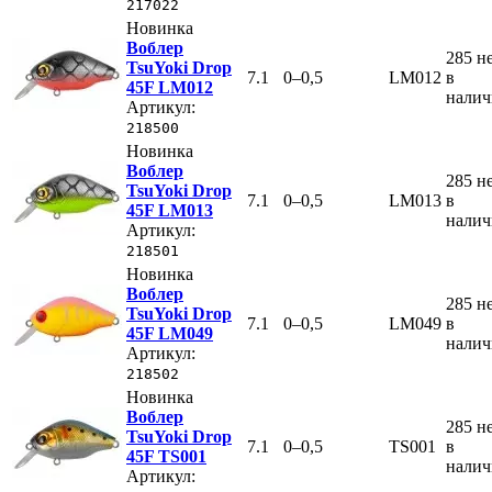
217022
Новинка
Воблер
285
н
TsuYoki Drop
7.1
0–0,5
LM012
в
45F LM012
нали
Артикул:
218500
Новинка
Воблер
285
н
TsuYoki Drop
7.1
0–0,5
LM013
в
45F LM013
нали
Артикул:
218501
Новинка
Воблер
285
н
TsuYoki Drop
7.1
0–0,5
LM049
в
45F LM049
нали
Артикул:
218502
Новинка
Воблер
285
н
TsuYoki Drop
7.1
0–0,5
TS001
в
45F TS001
нали
Артикул: