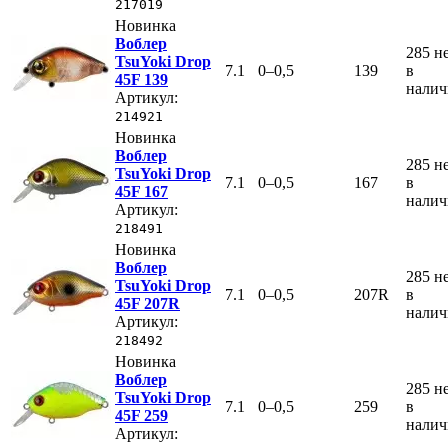
217019
Новинка
Воблер
285
н
TsuYoki Drop
7.1
0–0,5
139
в
45F 139
нали
Артикул:
214921
Новинка
Воблер
285
н
TsuYoki Drop
7.1
0–0,5
167
в
45F 167
нали
Артикул:
218491
Новинка
Воблер
285
н
TsuYoki Drop
7.1
0–0,5
207R
в
45F 207R
нали
Артикул:
218492
Новинка
Воблер
285
н
TsuYoki Drop
7.1
0–0,5
259
в
45F 259
нали
Артикул: