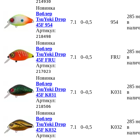
214930
Новинка
Воблер
285
н
TsuYoki Drop
7.1
0–0,5
954
в
45F 954
нали
Артикул:
218498
Новинка
Воблер
285
н
TsuYoki Drop
7.1
0–0,5
FRU
в
45F FRU
нали
Артикул:
217023
Новинка
Воблер
285
н
TsuYoki Drop
7.1
0–0,5
K031
в
45F K031
нали
Артикул:
218506
Новинка
Воблер
285
н
TsuYoki Drop
7.1
0–0,5
K032
в
45F K032
нали
Артикул: