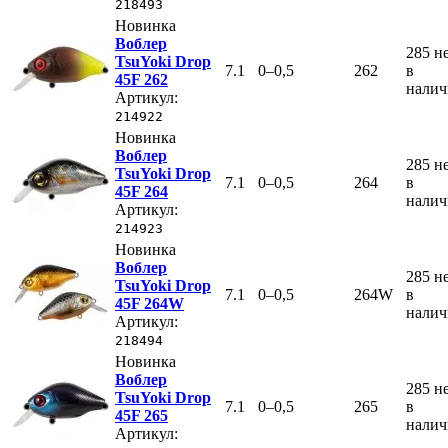
218493
Новинка
Воблер
285
н
TsuYoki Drop
7.1
0–0,5
262
в
45F 262
нали
Артикул:
214922
Новинка
Воблер
285
н
TsuYoki Drop
7.1
0–0,5
264
в
45F 264
нали
Артикул:
214923
Новинка
Воблер
285
н
TsuYoki Drop
7.1
0–0,5
264W
в
45F 264W
нали
Артикул:
218494
Новинка
Воблер
285
н
TsuYoki Drop
7.1
0–0,5
265
в
45F 265
нали
Артикул: