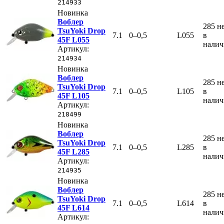
214933
Новинка
Воблер
285
н
TsuYoki Drop
7.1
0–0,5
L055
в
45F L055
нали
Артикул:
214934
Новинка
Воблер
285
н
TsuYoki Drop
7.1
0–0,5
L105
в
45F L105
нали
Артикул:
218499
Новинка
Воблер
285
н
TsuYoki Drop
7.1
0–0,5
L285
в
45F L285
нали
Артикул:
214935
Новинка
Воблер
285
н
TsuYoki Drop
7.1
0–0,5
L614
в
45F L614
нали
Артикул: