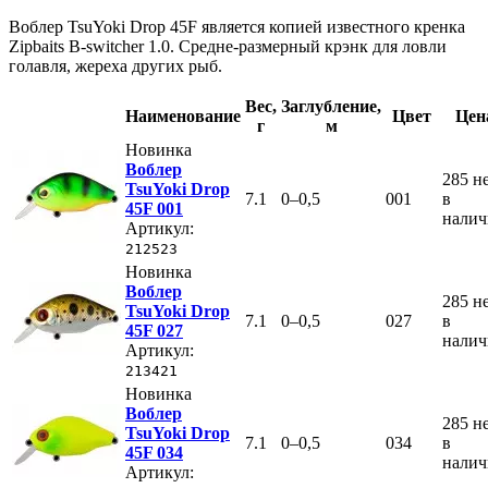
Воблер TsuYoki Drop 45F является копией известного кренка
Zipbaits B-switcher 1.0. Средне-размерный крэнк для ловли
голавля, жереха других рыб.
Вес
,
Заглубление
,
Наименование
Цвет
Цен
г
м
Новинка
Воблер
285
н
TsuYoki Drop
7.1
0–0,5
001
в
45F 001
нали
Артикул:
212523
Новинка
Воблер
285
н
TsuYoki Drop
7.1
0–0,5
027
в
45F 027
нали
Артикул:
213421
Новинка
Воблер
285
н
TsuYoki Drop
7.1
0–0,5
034
в
45F 034
нали
Артикул: