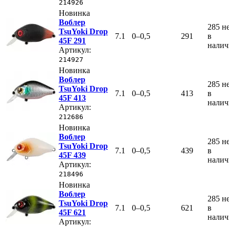
214926
Новинка
Воблер
285
н
TsuYoki Drop
7.1
0–0,5
291
в
45F 291
нали
Артикул:
214927
Новинка
Воблер
285
н
TsuYoki Drop
7.1
0–0,5
413
в
45F 413
нали
Артикул:
212686
Новинка
Воблер
285
н
TsuYoki Drop
7.1
0–0,5
439
в
45F 439
нали
Артикул:
218496
Новинка
Воблер
285
н
TsuYoki Drop
7.1
0–0,5
621
в
45F 621
нали
Артикул: