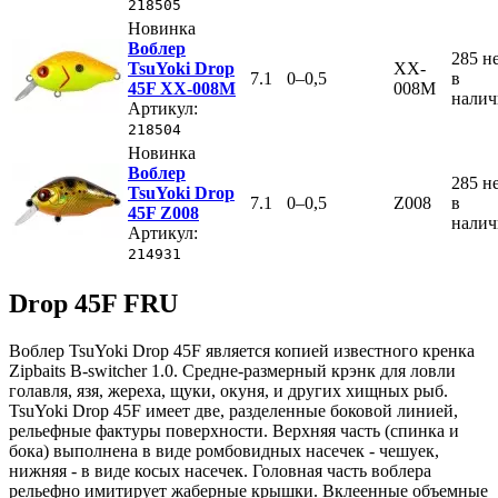
218505
Новинка
Воблер
285
н
TsuYoki Drop
XX-
7.1
0–0,5
в
45F XX-008M
008M
нали
Артикул:
218504
Новинка
Воблер
285
н
TsuYoki Drop
7.1
0–0,5
Z008
в
45F Z008
нали
Артикул:
214931
Drop 45F FRU
Воблер TsuYoki Drop 45F является копией известного кренка
Zipbaits B-switcher 1.0. Средне-размерный крэнк для ловли
голавля, язя, жереха, щуки, окуня, и других хищных рыб.
TsuYoki Drop 45F имеет две, разделенные боковой линией,
рельефные фактуры поверхности. Верхняя часть (спинка и
бока) выполнена в виде ромбовидных насечек - чешуек,
нижняя - в виде косых насечек. Головная часть воблера
рельефно имитирует жаберные крышки. Вклеенные объемные