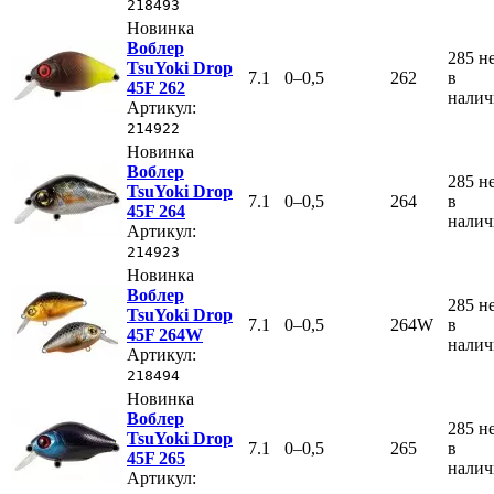
218493
Новинка
Воблер
285
н
TsuYoki Drop
7.1
0–0,5
262
в
45F 262
нали
Артикул:
214922
Новинка
Воблер
285
н
TsuYoki Drop
7.1
0–0,5
264
в
45F 264
нали
Артикул:
214923
Новинка
Воблер
285
н
TsuYoki Drop
7.1
0–0,5
264W
в
45F 264W
нали
Артикул:
218494
Новинка
Воблер
285
н
TsuYoki Drop
7.1
0–0,5
265
в
45F 265
нали
Артикул: