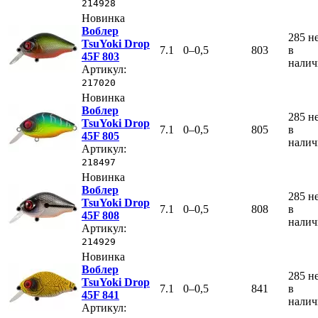
214928
Новинка
Воблер
285
н
TsuYoki Drop
7.1
0–0,5
803
в
45F 803
нали
Артикул:
217020
Новинка
Воблер
285
н
TsuYoki Drop
7.1
0–0,5
805
в
45F 805
нали
Артикул:
218497
Новинка
Воблер
285
н
TsuYoki Drop
7.1
0–0,5
808
в
45F 808
нали
Артикул:
214929
Новинка
Воблер
285
н
TsuYoki Drop
7.1
0–0,5
841
в
45F 841
нали
Артикул: