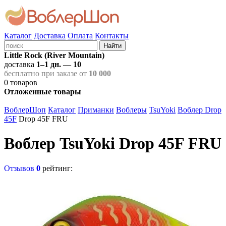
Каталог
Доставка
Оплата
Контакты
Найти
Little Rock (River Mountain)
доставка
1–1 дн.
—
10
бесплатно при заказе от
10 000
0
товаров
Отложенные товары
ВоблерШоп
Каталог
Приманки
Воблеры
TsuYoki
Воблер Drop
45F
Drop 45F FRU
Воблер TsuYoki Drop 45F FRU
Отзывов
0
рейтинг: