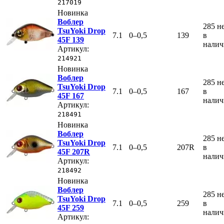
217019
Новинка
Воблер
285
н
TsuYoki Drop
7.1
0–0,5
139
в
45F 139
нали
Артикул:
214921
Новинка
Воблер
285
н
TsuYoki Drop
7.1
0–0,5
167
в
45F 167
нали
Артикул:
218491
Новинка
Воблер
285
н
TsuYoki Drop
7.1
0–0,5
207R
в
45F 207R
нали
Артикул:
218492
Новинка
Воблер
285
н
TsuYoki Drop
7.1
0–0,5
259
в
45F 259
нали
Артикул: