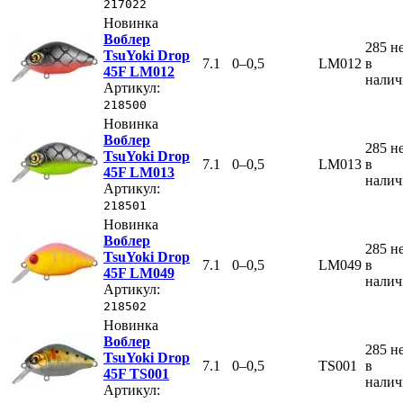
217022
Новинка
Воблер
285
н
TsuYoki Drop
7.1
0–0,5
LM012
в
45F LM012
нали
Артикул:
218500
Новинка
Воблер
285
н
TsuYoki Drop
7.1
0–0,5
LM013
в
45F LM013
нали
Артикул:
218501
Новинка
Воблер
285
н
TsuYoki Drop
7.1
0–0,5
LM049
в
45F LM049
нали
Артикул:
218502
Новинка
Воблер
285
н
TsuYoki Drop
7.1
0–0,5
TS001
в
45F TS001
нали
Артикул: