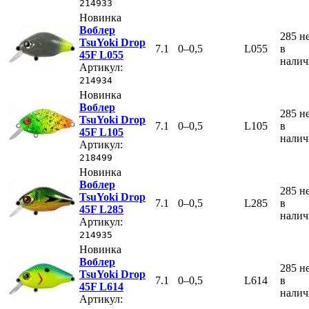
214933
Новинка
Воблер
285
н
TsuYoki Drop
7.1
0–0,5
L055
в
45F L055
нали
Артикул:
214934
Новинка
Воблер
285
н
TsuYoki Drop
7.1
0–0,5
L105
в
45F L105
нали
Артикул:
218499
Новинка
Воблер
285
н
TsuYoki Drop
7.1
0–0,5
L285
в
45F L285
нали
Артикул:
214935
Новинка
Воблер
285
н
TsuYoki Drop
7.1
0–0,5
L614
в
45F L614
нали
Артикул: