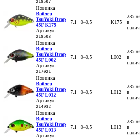
218507
Новинка
Воблер
285
н
TsuYoki Drop
7.1
0–0,5
K175
в
45F K175
нали
Артикул:
218503
Новинка
Воблер
285
н
TsuYoki Drop
7.1
0–0,5
L002
в
45F L002
нали
Артикул:
217021
Новинка
Воблер
285
н
TsuYoki Drop
7.1
0–0,5
L012
в
45F L012
нали
Артикул:
214932
Новинка
Воблер
285
н
TsuYoki Drop
7.1
0–0,5
L013
в
45F L013
нали
Артикул: