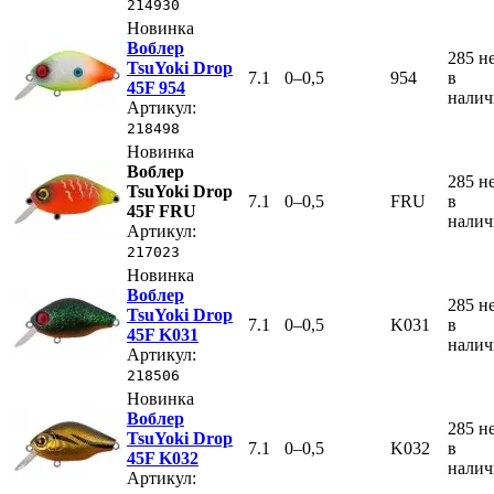
214930
Новинка
Воблер
285
н
TsuYoki Drop
7.1
0–0,5
954
в
45F 954
нали
Артикул:
218498
Новинка
Воблер
285
н
TsuYoki Drop
7.1
0–0,5
FRU
в
45F FRU
нали
Артикул:
217023
Новинка
Воблер
285
н
TsuYoki Drop
7.1
0–0,5
K031
в
45F K031
нали
Артикул:
218506
Новинка
Воблер
285
н
TsuYoki Drop
7.1
0–0,5
K032
в
45F K032
нали
Артикул: