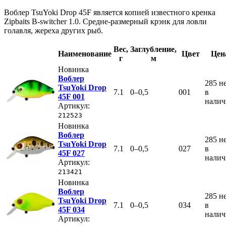
Воблер TsuYoki Drop 45F является копией известного кренка
Zipbaits B-switcher 1.0. Средне-размерный крэнк для ловли
голавля, жереха других рыб.
Вес
,
Заглубление
,
Наименование
Цвет
Цен
г
м
Новинка
Воблер
285
н
TsuYoki Drop
7.1
0–0,5
001
в
45F 001
нали
Артикул:
212523
Новинка
Воблер
285
н
TsuYoki Drop
7.1
0–0,5
027
в
45F 027
нали
Артикул:
213421
Новинка
Воблер
285
н
TsuYoki Drop
7.1
0–0,5
034
в
45F 034
нали
Артикул: