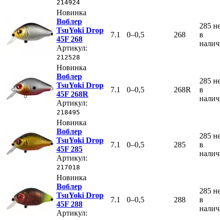
214924
Новинка
Воблер
285
н
TsuYoki Drop
7.1
0–0,5
268
в
45F 268
нали
Артикул:
212528
Новинка
Воблер
285
н
TsuYoki Drop
7.1
0–0,5
268R
в
45F 268R
нали
Артикул:
218495
Новинка
Воблер
285
н
TsuYoki Drop
7.1
0–0,5
285
в
45F 285
нали
Артикул:
217018
Новинка
Воблер
285
н
TsuYoki Drop
7.1
0–0,5
288
в
45F 288
нали
Артикул: