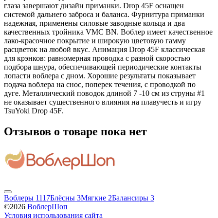
глаза завершают дизайн приманки. Drop 45F оснащен
системой дальнего заброса и баланса. Фурнитура приманки
надежная, применены силовые заводные кольца и два
качественных тройника VMC BN. Воблер имеет качественное
лако-красочное покрытие и широкую цветовую гамму
расцветок на любой вкус. Анимация Drop 45F классическая
для крэнков: равномерная проводка с разной скоростью
подбора шнура, обеспечивающей периодические контакты
лопасти воблера с дном. Хорошие результаты показывает
подача воблера на снос, поперек течения, с проводкой по
дуге. Металлический поводок длиной 7 -10 см из струны #1
не оказывает существенного влияния на плавучесть и игру
TsuYoki Drop 45F.
Отзывов о товаре пока нет
Воблеры
1117
Блёсны
3
Мягкие
2
Балансиры
3
©2026
ВоблерШоп
Условия использования сайта