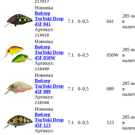
217017
Новинка
Воблер
285
н
TsuYoki Drop
7.1
0–0,5
041
в
45F 041
нали
Артикул:
214920
Новинка
Воблер
285
н
TsuYoki Drop
7.1
0–0,5
050W
в
45F 050W
нали
Артикул:
218490
Новинка
Воблер
285
н
TsuYoki Drop
7.1
0–0,5
089
в
45F 089
нали
Артикул:
218508
Новинка
Воблер
285
н
TsuYoki Drop
7.1
0–0,5
123
в
45F 123
нали
Артикул: