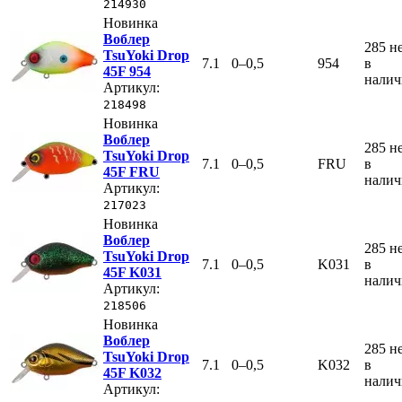
214930
Новинка
Воблер
285
н
TsuYoki Drop
7.1
0–0,5
954
в
45F 954
нали
Артикул:
218498
Новинка
Воблер
285
н
TsuYoki Drop
7.1
0–0,5
FRU
в
45F FRU
нали
Артикул:
217023
Новинка
Воблер
285
н
TsuYoki Drop
7.1
0–0,5
K031
в
45F K031
нали
Артикул:
218506
Новинка
Воблер
285
н
TsuYoki Drop
7.1
0–0,5
K032
в
45F K032
нали
Артикул: