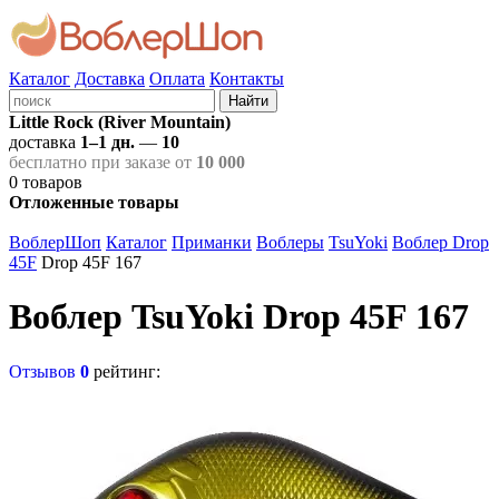
Каталог
Доставка
Оплата
Контакты
Найти
Little Rock (River Mountain)
доставка
1–1 дн.
—
10
бесплатно при заказе от
10 000
0
товаров
Отложенные товары
ВоблерШоп
Каталог
Приманки
Воблеры
TsuYoki
Воблер Drop
45F
Drop 45F 167
Воблер TsuYoki Drop 45F 167
Отзывов
0
рейтинг: