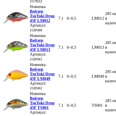
217022
Новинка
Воблер
285
н
TsuYoki Drop
7.1
0–0,5
LM012
в
45F LM012
нали
Артикул:
218500
Новинка
Воблер
285
н
TsuYoki Drop
7.1
0–0,5
LM013
в
45F LM013
нали
Артикул:
218501
Новинка
Воблер
285
н
TsuYoki Drop
7.1
0–0,5
LM049
в
45F LM049
нали
Артикул:
218502
Новинка
Воблер
285
н
TsuYoki Drop
7.1
0–0,5
TS001
в
45F TS001
нали
Артикул: