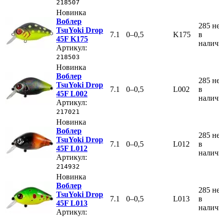
218507
Новинка
Воблер
285
н
TsuYoki Drop
7.1
0–0,5
K175
в
45F K175
нали
Артикул:
218503
Новинка
Воблер
285
н
TsuYoki Drop
7.1
0–0,5
L002
в
45F L002
нали
Артикул:
217021
Новинка
Воблер
285
н
TsuYoki Drop
7.1
0–0,5
L012
в
45F L012
нали
Артикул:
214932
Новинка
Воблер
285
н
TsuYoki Drop
7.1
0–0,5
L013
в
45F L013
нали
Артикул: