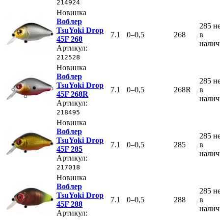
214924
Новинка
Воблер
285
н
TsuYoki Drop
7.1
0–0,5
268
в
45F 268
нали
Артикул:
212528
Новинка
Воблер
285
н
TsuYoki Drop
7.1
0–0,5
268R
в
45F 268R
нали
Артикул:
218495
Новинка
Воблер
285
н
TsuYoki Drop
7.1
0–0,5
285
в
45F 285
нали
Артикул:
217018
Новинка
Воблер
285
н
TsuYoki Drop
7.1
0–0,5
288
в
45F 288
нали
Артикул: