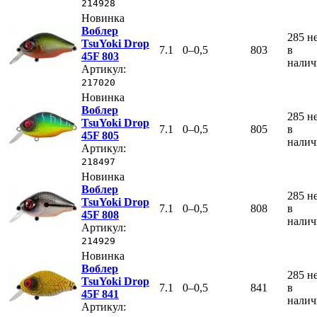
214928
Новинка
Воблер
285
н
TsuYoki Drop
7.1
0–0,5
803
в
45F 803
нали
Артикул:
217020
Новинка
Воблер
285
н
TsuYoki Drop
7.1
0–0,5
805
в
45F 805
нали
Артикул:
218497
Новинка
Воблер
285
н
TsuYoki Drop
7.1
0–0,5
808
в
45F 808
нали
Артикул:
214929
Новинка
Воблер
285
н
TsuYoki Drop
7.1
0–0,5
841
в
45F 841
нали
Артикул: