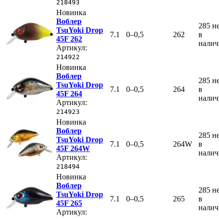
218493
Новинка
Воблер
285
н
TsuYoki Drop
7.1
0–0,5
262
в
45F 262
нали
Артикул:
214922
Новинка
Воблер
285
н
TsuYoki Drop
7.1
0–0,5
264
в
45F 264
нали
Артикул:
214923
Новинка
Воблер
285
н
TsuYoki Drop
7.1
0–0,5
264W
в
45F 264W
нали
Артикул:
218494
Новинка
Воблер
285
н
TsuYoki Drop
7.1
0–0,5
265
в
45F 265
нали
Артикул: