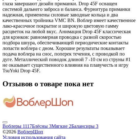
глаза завершают дизайн приманки. Drop 45F оснащен
системой дальнего заброса и баланса. Фурнитура приманки
надежная, применены силовые заводные кольца и два
качественных тройника VMC BN. Воблер имеет качественное
лако-красочное покрытие и широкую цветовую гамму
расцветок на любой вкус. Анимация Drop 45F классическая
для крэнков: равномерная проводка с разной скоростью
подбора шнура, обеспечивающей периодические контакты
лопасти воблера с дном. Хорошие результаты показывает
подача воблера на снос, поперек течения, с проводкой по
дуге. Металлический поводок длиной 7 -10 см из струны #1
не оказывает существенного влияния на плавучесть и игру
TsuYoki Drop 45F.
Отзывов о товаре пока нет
Воблеры
1117
Блёсны
3
Мягкие
2
Балансиры
3
©2026
ВоблерШоп
Условия использования сайта