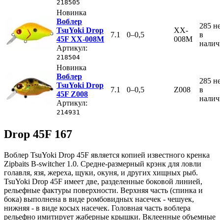
218505
Новинка
Воблер
285
н
TsuYoki Drop
XX-
7.1
0–0,5
в
45F XX-008M
008M
нали
Артикул:
218504
Новинка
Воблер
285
н
TsuYoki Drop
7.1
0–0,5
Z008
в
45F Z008
нали
Артикул:
214931
Drop 45F 167
Воблер TsuYoki Drop 45F является копией известного кренка
Zipbaits B-switcher 1.0. Средне-размерный крэнк для ловли
голавля, язя, жереха, щуки, окуня, и других хищных рыб.
TsuYoki Drop 45F имеет две, разделенные боковой линией,
рельефные фактуры поверхности. Верхняя часть (спинка и
бока) выполнена в виде ромбовидных насечек - чешуек,
нижняя - в виде косых насечек. Головная часть воблера
рельефно имитирует жаберные крышки. Вклеенные объемные