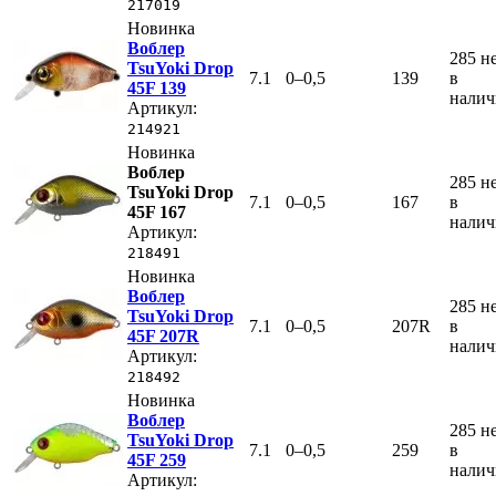
217019
Новинка
Воблер
285
н
TsuYoki Drop
7.1
0–0,5
139
в
45F 139
нали
Артикул:
214921
Новинка
Воблер
285
н
TsuYoki Drop
7.1
0–0,5
167
в
45F 167
нали
Артикул:
218491
Новинка
Воблер
285
н
TsuYoki Drop
7.1
0–0,5
207R
в
45F 207R
нали
Артикул:
218492
Новинка
Воблер
285
н
TsuYoki Drop
7.1
0–0,5
259
в
45F 259
нали
Артикул: