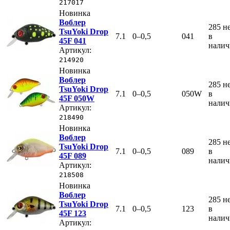
217017
Новинка
Воблер
285
н
TsuYoki Drop
7.1
0–0,5
041
в
45F 041
нали
Артикул:
214920
Новинка
Воблер
285
н
TsuYoki Drop
7.1
0–0,5
050W
в
45F 050W
нали
Артикул:
218490
Новинка
Воблер
285
н
TsuYoki Drop
7.1
0–0,5
089
в
45F 089
нали
Артикул:
218508
Новинка
Воблер
285
н
TsuYoki Drop
7.1
0–0,5
123
в
45F 123
нали
Артикул: