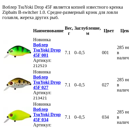
Воблер TsuYoki Drop 45F является копией известного кренка
Zipbaits B-switcher 1.0. Средне-размерный крэнк для ловли
голавля, жереха других рыб.
Вес
,
Заглубление
,
Наименование
Цвет
Цен
г
м
Новинка
Воблер
285
н
TsuYoki Drop
7.1
0–0,5
001
в
45F 001
нали
Артикул:
212523
Новинка
Воблер
285
н
TsuYoki Drop
7.1
0–0,5
027
в
45F 027
нали
Артикул:
213421
Новинка
Воблер
285
н
TsuYoki Drop
7.1
0–0,5
034
в
45F 034
нали
Артикул: