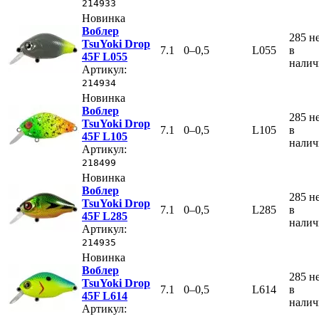
214933
Новинка
Воблер
285
н
TsuYoki Drop
7.1
0–0,5
L055
в
45F L055
нали
Артикул:
214934
Новинка
Воблер
285
н
TsuYoki Drop
7.1
0–0,5
L105
в
45F L105
нали
Артикул:
218499
Новинка
Воблер
285
н
TsuYoki Drop
7.1
0–0,5
L285
в
45F L285
нали
Артикул:
214935
Новинка
Воблер
285
н
TsuYoki Drop
7.1
0–0,5
L614
в
45F L614
нали
Артикул: