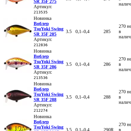
SR 35F 275
нали
Артикул:
213535
Новинка
Воблер
270
н
TsuYoki Swing
3.5
0,1–0,4
285
в
SR 35F 285
нали
Артикул:
212836
Новинка
Воблер
270
н
TsuYoki Swing
3.5
0,1–0,4
286
в
SR 35F 286
нали
Артикул:
213536
Новинка
Воблер
270
н
TsuYoki Swing
3.5
0,1–0,4
288
в
SR 35F 288
нали
Артикул:
212274
Новинка
Воблер
270
н
TsuYoki Swing
3.5
0,1–0,4
290R
в