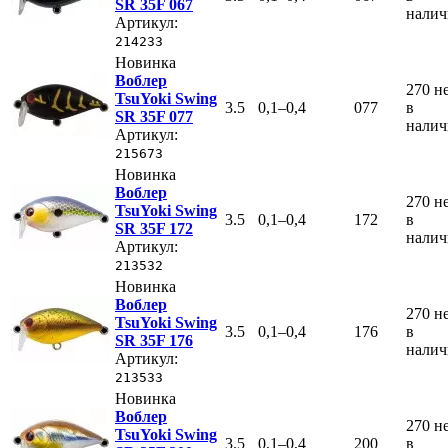
SR 35F 067
нали
Артикул:
214233
Новинка
Воблер
270
н
TsuYoki Swing
3.5
0,1–0,4
077
в
SR 35F 077
нали
Артикул:
215673
Новинка
Воблер
270
н
TsuYoki Swing
3.5
0,1–0,4
172
в
SR 35F 172
нали
Артикул:
213532
Новинка
Воблер
270
н
TsuYoki Swing
3.5
0,1–0,4
176
в
SR 35F 176
нали
Артикул:
213533
Новинка
Воблер
270
н
TsuYoki Swing
3.5
0,1–0,4
200
в