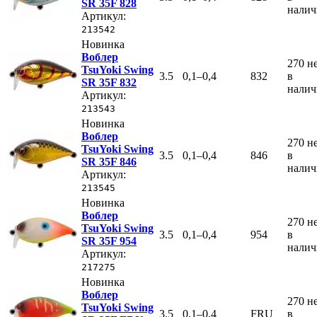
SR 35F 828
нали
Артикул:
213542
Новинка
Воблер
270
н
TsuYoki Swing
3.5
0,1–0,4
832
в
SR 35F 832
нали
Артикул:
213543
Новинка
Воблер
270
н
TsuYoki Swing
3.5
0,1–0,4
846
в
SR 35F 846
нали
Артикул:
213545
Новинка
Воблер
270
н
TsuYoki Swing
3.5
0,1–0,4
954
в
SR 35F 954
нали
Артикул:
217275
Новинка
Воблер
270
н
TsuYoki Swing
3.5
0,1–0,4
FRU
в