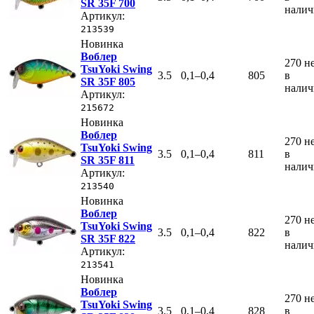
SR 35F 700
нали
Артикул:
213539
Новинка
Воблер
270
н
TsuYoki Swing
3.5
0,1–0,4
805
в
SR 35F 805
нали
Артикул:
215672
Новинка
Воблер
270
н
TsuYoki Swing
3.5
0,1–0,4
811
в
SR 35F 811
нали
Артикул:
213540
Новинка
Воблер
270
н
TsuYoki Swing
3.5
0,1–0,4
822
в
SR 35F 822
нали
Артикул:
213541
Новинка
Воблер
270
н
TsuYoki Swing
3.5
0,1–0,4
828
в