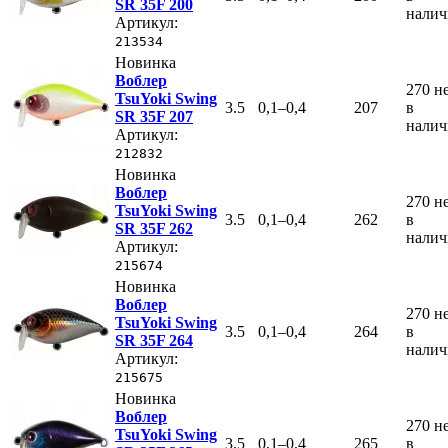
SR 35F 200
нали
Артикул:
213534
Новинка
Воблер
270
н
TsuYoki Swing
3.5
0,1–0,4
207
в
SR 35F 207
нали
Артикул:
212832
Новинка
Воблер
270
н
TsuYoki Swing
3.5
0,1–0,4
262
в
SR 35F 262
нали
Артикул:
215674
Новинка
Воблер
270
н
TsuYoki Swing
3.5
0,1–0,4
264
в
SR 35F 264
нали
Артикул:
215675
Новинка
Воблер
270
н
TsuYoki Swing
3.5
0,1–0,4
265
в