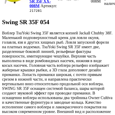
SR 35F XX-
008M
нали
008M
Артикул:
217281
Swing SR 35F 054
Воблер TsuYoki Swing 35F является копией Jackall Chubby 38F.
Маленький подповерхностный кренк для ловли окуня,
голавля, язя и других хищных рыб. Ловля запускной форели
на платных водоемах. TsuYoki Swing SR 35F имеет две,
разделенные боковой линией, рельефные фактуры
поверхности, имитирующие чешуйки. Верхняя часть
выполнена в виде ромбовидных насечек, нижняя в виде
косых насечек. Головная часть воблера рельефно изображает
жаберные крышки рыбки, а 3D глаза дополняют дизайн
приманки. Лопасть приманки широкая, с почти прямым
срезом в нижней части, и направлена практически
вертикально вниз относительно продольной оси воблера.
SWING SR 35F оснащен системой баланса, шары которой
создают звуковой эффект при проводке приманки. В
оснащении воблера использованы два тройника Owner Cultiva
и качественные фурнитура и заводные кольца. Качество
исполнение самого воблера и лакокрасочного покрытия на
высоком современном уровне. Внешний вид и расположение