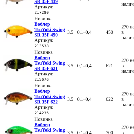
SR 35F 439
нали
Артикул:
217280
Новинка
Воблер
270
н
TsuYoki Swing
3.5
0,1–0,4
450
в
SR 35F 450
нали
Артикул:
213538
Новинка
Воблер
270
н
TsuYoki Swing
3.5
0,1–0,4
621
в
SR 35F 621
нали
Артикул:
215676
Новинка
Воблер
270
н
TsuYoki Swing
3.5
0,1–0,4
622
в
SR 35F 622
нали
Артикул:
214236
Новинка
Воблер
270
н
TsuYoki Swing
3.5
0,1–0,4
700
в