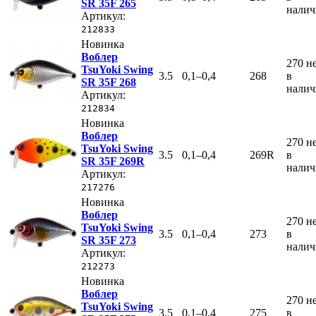
SR 35F 265
нали
Артикул:
212833
Новинка
Воблер
270
н
TsuYoki Swing
3.5
0,1–0,4
268
в
SR 35F 268
нали
Артикул:
212834
Новинка
Воблер
270
н
TsuYoki Swing
3.5
0,1–0,4
269R
в
SR 35F 269R
нали
Артикул:
217276
Новинка
Воблер
270
н
TsuYoki Swing
3.5
0,1–0,4
273
в
SR 35F 273
нали
Артикул:
212273
Новинка
Воблер
270
н
TsuYoki Swing
3.5
0,1–0,4
275
в