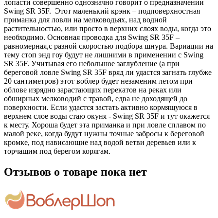
лопасти совершенно однозначно говорит о предназначении
Swing SR 35F. Этот маленький крэнк – подповерхностная
приманка для ловли на мелководьях, над водной
растительностью, или просто в верхних слоях воды, когда это
необходимо. Основная проводка для Swing SR 35F –
равномерная,с разной скоростью подбора шнура. Вариации на
тему стоп энд гоу будут не лишними в применении с Swing
SR 35F. Учитывая его небольшое заглубление (а при
береговой ловле Swing SR 35F вряд ли удастся загнать глубже
20 сантиметров) этот воблер будет незаменим летом при
облове изрядно зарастающих перекатов на реках или
обширных мелководий с травой, едва не доходящей до
поверхности. Если удастся застать активно кормящуюся в
верхнем слое воды стаю окуня - Swing SR 35F и тут окажется
к месту. Хороша будет эта приманка и при ловле сплавом по
малой реке, когда будут нужны точные забросы к береговой
кромке, под нависающие над водой ветви деревьев или к
торчащим под берегом корягам.
Отзывов о товаре пока нет