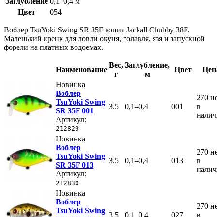
Заглубление
0,1–0,4 м
Цвет
054
Воблер TsuYoki Swing SR 35F копия Jackall Chubby 38F.
Маленький кренк для ловли окуня, голавля, язя и запускной
форели на платных водоемах.
Вес
,
Заглубление
,
Наименование
Цвет
Цен
г
м
Новинка
Воблер
270
н
TsuYoki Swing
3.5
0,1–0,4
001
в
SR 35F 001
нали
Артикул:
212829
Новинка
Воблер
270
н
TsuYoki Swing
3.5
0,1–0,4
013
в
SR 35F 013
нали
Артикул:
212830
Новинка
Воблер
270
н
TsuYoki Swing
3.5
0,1–0,4
027
в