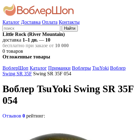
Каталог
Доставка
Оплата
Контакты
Найти
Little Rock (River Mountain)
доставка
1–1 дн.
—
10
бесплатно при заказе от
10 000
0
товаров
Отложенные товары
ВоблерШоп
Каталог
Приманки
Воблеры
TsuYoki
Воблер
Swing SR 35F
Swing SR 35F 054
Воблер TsuYoki Swing SR 35F
054
Отзывов
0
рейтинг: