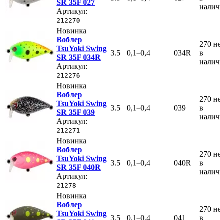
SR 35F 027
нали
Артикул:
212270
Новинка
Воблер
270
н
TsuYoki Swing
3.5
0,1–0,4
034R
в
SR 35F 034R
нали
Артикул:
212276
Новинка
Воблер
270
н
TsuYoki Swing
3.5
0,1–0,4
039
в
SR 35F 039
нали
Артикул:
212271
Новинка
Воблер
270
н
TsuYoki Swing
3.5
0,1–0,4
040R
в
SR 35F 040R
нали
Артикул:
21278
Новинка
Воблер
270
н
TsuYoki Swing
3.5
0,1–0,4
041
в