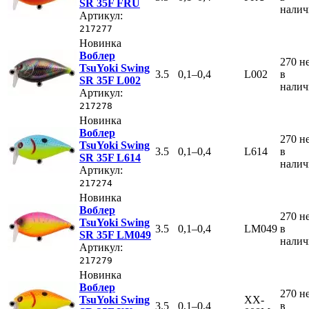
SR 35F FRU
нали
Артикул:
217277
Новинка
Воблер
270
н
TsuYoki Swing
3.5
0,1–0,4
L002
в
SR 35F L002
нали
Артикул:
217278
Новинка
Воблер
270
н
TsuYoki Swing
3.5
0,1–0,4
L614
в
SR 35F L614
нали
Артикул:
217274
Новинка
Воблер
270
н
TsuYoki Swing
3.5
0,1–0,4
LM049
в
SR 35F LM049
нали
Артикул:
217279
Новинка
Воблер
270
н
TsuYoki Swing
XX-
3.5
0,1–0,4
в