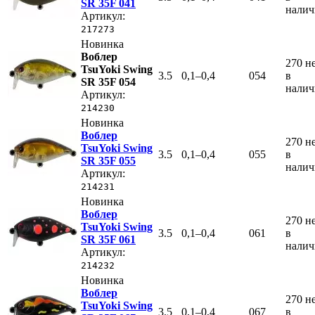
SR 35F 041
нали
Артикул:
217273
Новинка
Воблер
270
н
TsuYoki Swing
3.5
0,1–0,4
054
в
SR 35F 054
нали
Артикул:
214230
Новинка
Воблер
270
н
TsuYoki Swing
3.5
0,1–0,4
055
в
SR 35F 055
нали
Артикул:
214231
Новинка
Воблер
270
н
TsuYoki Swing
3.5
0,1–0,4
061
в
SR 35F 061
нали
Артикул:
214232
Новинка
Воблер
270
н
TsuYoki Swing
3.5
0,1–0,4
067
в