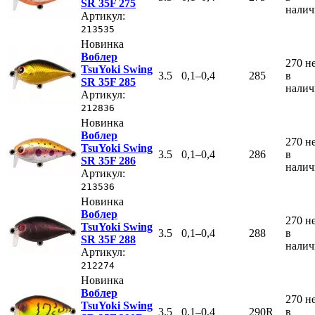
SR 35F 275
нали
Артикул:
213535
Новинка
Воблер
270
н
TsuYoki Swing
3.5
0,1–0,4
285
в
SR 35F 285
нали
Артикул:
212836
Новинка
Воблер
270
н
TsuYoki Swing
3.5
0,1–0,4
286
в
SR 35F 286
нали
Артикул:
213536
Новинка
Воблер
270
н
TsuYoki Swing
3.5
0,1–0,4
288
в
SR 35F 288
нали
Артикул:
212274
Новинка
Воблер
270
н
TsuYoki Swing
3.5
0,1–0,4
290R
в