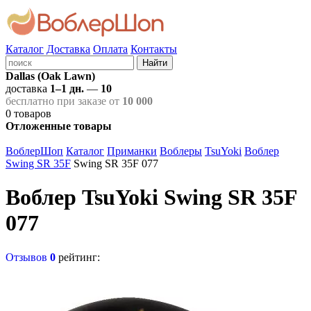
Каталог
Доставка
Оплата
Контакты
Найти
Dallas (Oak Lawn)
доставка
1–1 дн.
—
10
бесплатно при заказе от
10 000
0
товаров
Отложенные товары
ВоблерШоп
Каталог
Приманки
Воблеры
TsuYoki
Воблер
Swing SR 35F
Swing SR 35F 077
Воблер TsuYoki Swing SR 35F
077
Отзывов
0
рейтинг: