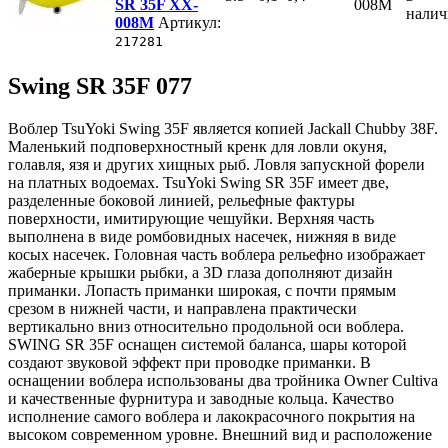
SR 35F XX-
008M
нали
008M
Артикул:
217281
Swing SR 35F 077
Воблер TsuYoki Swing 35F является копией Jackall Chubby 38F.
Маленький подповерхностный кренк для ловли окуня,
голавля, язя и других хищных рыб. Ловля запускной форели
на платных водоемах. TsuYoki Swing SR 35F имеет две,
разделенные боковой линией, рельефные фактуры
поверхности, имитирующие чешуйки. Верхняя часть
выполнена в виде ромбовидных насечек, нижняя в виде
косых насечек. Головная часть воблера рельефно изображает
жаберные крышки рыбки, а 3D глаза дополняют дизайн
приманки. Лопасть приманки широкая, с почти прямым
срезом в нижней части, и направлена практически
вертикально вниз относительно продольной оси воблера.
SWING SR 35F оснащен системой баланса, шары которой
создают звуковой эффект при проводке приманки. В
оснащении воблера использованы два тройника Owner Cultiva
и качественные фурнитура и заводные кольца. Качество
исполнение самого воблера и лакокрасочного покрытия на
высоком современном уровне. Внешний вид и расположение