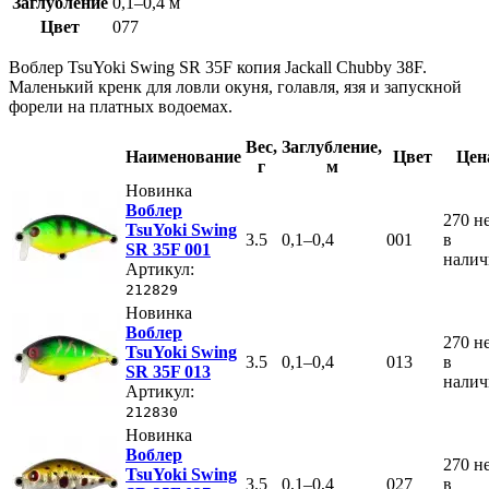
Заглубление
0,1–0,4 м
Цвет
077
Воблер TsuYoki Swing SR 35F копия Jackall Chubby 38F.
Маленький кренк для ловли окуня, голавля, язя и запускной
форели на платных водоемах.
Вес
,
Заглубление
,
Наименование
Цвет
Цен
г
м
Новинка
Воблер
270
н
TsuYoki Swing
3.5
0,1–0,4
001
в
SR 35F 001
нали
Артикул:
212829
Новинка
Воблер
270
н
TsuYoki Swing
3.5
0,1–0,4
013
в
SR 35F 013
нали
Артикул:
212830
Новинка
Воблер
270
н
TsuYoki Swing
3.5
0,1–0,4
027
в