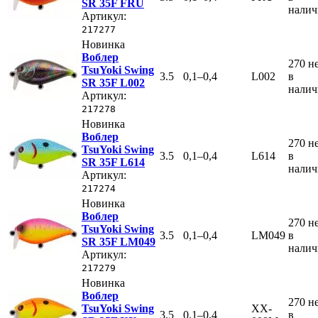
SR 35F FRU
нали
Артикул:
217277
Новинка
Воблер
270
н
TsuYoki Swing
3.5
0,1–0,4
L002
в
SR 35F L002
нали
Артикул:
217278
Новинка
Воблер
270
н
TsuYoki Swing
3.5
0,1–0,4
L614
в
SR 35F L614
нали
Артикул:
217274
Новинка
Воблер
270
н
TsuYoki Swing
3.5
0,1–0,4
LM049
в
SR 35F LM049
нали
Артикул:
217279
Новинка
Воблер
270
н
TsuYoki Swing
XX-
3.5
0,1–0,4
в