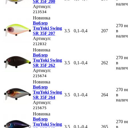
SR 35F 200
нали
Артикул:
213534
Новинка
Воблер
270
н
TsuYoki Swing
3.5
0,1–0,4
207
в
SR 35F 207
нали
Артикул:
212832
Новинка
Воблер
270
н
TsuYoki Swing
3.5
0,1–0,4
262
в
SR 35F 262
нали
Артикул:
215674
Новинка
Воблер
270
н
TsuYoki Swing
3.5
0,1–0,4
264
в
SR 35F 264
нали
Артикул:
215675
Новинка
Воблер
270
н
TsuYoki Swing
3.5
0,1–0,4
265
в