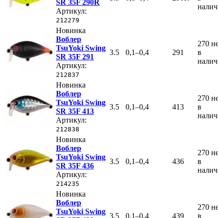
SR 35F 290R
нали
Артикул:
212279
Новинка
Воблер
270
н
TsuYoki Swing
3.5
0,1–0,4
291
в
SR 35F 291
нали
Артикул:
212837
Новинка
Воблер
270
н
TsuYoki Swing
3.5
0,1–0,4
413
в
SR 35F 413
нали
Артикул:
212838
Новинка
Воблер
270
н
TsuYoki Swing
3.5
0,1–0,4
436
в
SR 35F 436
нали
Артикул:
214235
Новинка
Воблер
270
н
TsuYoki Swing
3.5
0,1–0,4
439
в