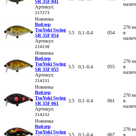
SR 35F 041
нали
Артикул:
217273
Новинка
Воблер
270
н
TsuYoki Swing
3.5
0,1–0,4
054
в
SR 35F 054
нали
Артикул:
214230
Новинка
Воблер
270
н
TsuYoki Swing
3.5
0,1–0,4
055
в
SR 35F 055
нали
Артикул:
214231
Новинка
Воблер
270
н
TsuYoki Swing
3.5
0,1–0,4
061
в
SR 35F 061
нали
Артикул:
214232
Новинка
Воблер
270
н
TsuYoki Swing
3.5
0,1–0,4
067
в