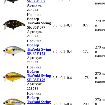
SR 35F 067
нали
Артикул:
214233
Новинка
Воблер
270
н
TsuYoki Swing
3.5
0,1–0,4
077
в
SR 35F 077
нали
Артикул:
215673
Новинка
Воблер
270
н
TsuYoki Swing
3.5
0,1–0,4
172
в
SR 35F 172
нали
Артикул:
213532
Новинка
Воблер
270
н
TsuYoki Swing
3.5
0,1–0,4
176
в
SR 35F 176
нали
Артикул:
213533
Новинка
Воблер
270
н
TsuYoki Swing
3.5
0,1–0,4
200
в