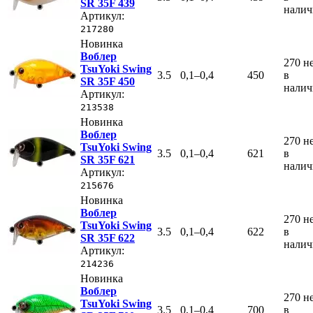
SR 35F 439
нали
Артикул:
217280
Новинка
Воблер
270
н
TsuYoki Swing
3.5
0,1–0,4
450
в
SR 35F 450
нали
Артикул:
213538
Новинка
Воблер
270
н
TsuYoki Swing
3.5
0,1–0,4
621
в
SR 35F 621
нали
Артикул:
215676
Новинка
Воблер
270
н
TsuYoki Swing
3.5
0,1–0,4
622
в
SR 35F 622
нали
Артикул:
214236
Новинка
Воблер
270
н
TsuYoki Swing
3.5
0,1–0,4
700
в