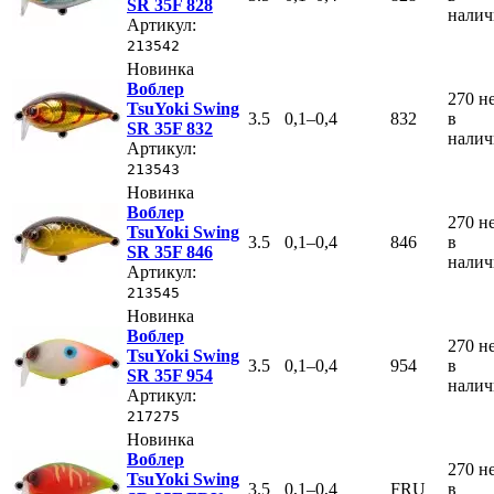
SR 35F 828
нали
Артикул:
213542
Новинка
Воблер
270
н
TsuYoki Swing
3.5
0,1–0,4
832
в
SR 35F 832
нали
Артикул:
213543
Новинка
Воблер
270
н
TsuYoki Swing
3.5
0,1–0,4
846
в
SR 35F 846
нали
Артикул:
213545
Новинка
Воблер
270
н
TsuYoki Swing
3.5
0,1–0,4
954
в
SR 35F 954
нали
Артикул:
217275
Новинка
Воблер
270
н
TsuYoki Swing
3.5
0,1–0,4
FRU
в