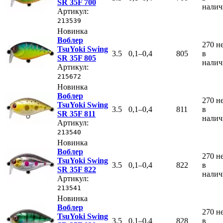
SR 35F 700
нали
Артикул:
213539
Новинка
Воблер
270
н
TsuYoki Swing
3.5
0,1–0,4
805
в
SR 35F 805
нали
Артикул:
215672
Новинка
Воблер
270
н
TsuYoki Swing
3.5
0,1–0,4
811
в
SR 35F 811
нали
Артикул:
213540
Новинка
Воблер
270
н
TsuYoki Swing
3.5
0,1–0,4
822
в
SR 35F 822
нали
Артикул:
213541
Новинка
Воблер
270
н
TsuYoki Swing
3.5
0,1–0,4
828
в