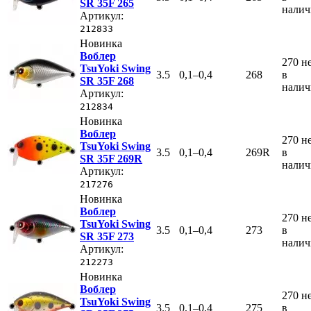
SR 35F 265
нали
Артикул:
212833
Новинка
Воблер
270
н
TsuYoki Swing
3.5
0,1–0,4
268
в
SR 35F 268
нали
Артикул:
212834
Новинка
Воблер
270
н
TsuYoki Swing
3.5
0,1–0,4
269R
в
SR 35F 269R
нали
Артикул:
217276
Новинка
Воблер
270
н
TsuYoki Swing
3.5
0,1–0,4
273
в
SR 35F 273
нали
Артикул:
212273
Новинка
Воблер
270
н
TsuYoki Swing
3.5
0,1–0,4
275
в