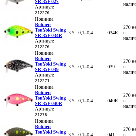
SR 35F 027
нали
Артикул:
212270
Новинка
Воблер
270
н
TsuYoki Swing
3.5
0,1–0,4
034R
в
SR 35F 034R
нали
Артикул:
212276
Новинка
Воблер
270
н
TsuYoki Swing
3.5
0,1–0,4
039
в
SR 35F 039
нали
Артикул:
212271
Новинка
Воблер
270
н
TsuYoki Swing
3.5
0,1–0,4
040R
в
SR 35F 040R
нали
Артикул:
21278
Новинка
Воблер
270
н
TsuYoki Swing
3.5
0,1–0,4
041
в