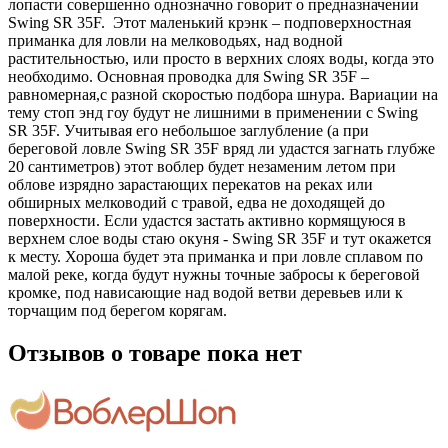
лопасти совершенно однозначно говорит о предназначении
Swing SR 35F. Этот маленький крэнк – подповерхностная
приманка для ловли на мелководьях, над водной
растительностью, или просто в верхних слоях воды, когда это
необходимо. Основная проводка для Swing SR 35F –
равномерная,с разной скоростью подбора шнура. Вариации на
тему стоп энд гоу будут не лишними в применении с Swing
SR 35F. Учитывая его небольшое заглубление (а при
береговой ловле Swing SR 35F вряд ли удастся загнать глубже
20 сантиметров) этот воблер будет незаменим летом при
облове изрядно зарастающих перекатов на реках или
обширных мелководий с травой, едва не доходящей до
поверхности. Если удастся застать активно кормящуюся в
верхнем слое воды стаю окуня - Swing SR 35F и тут окажется
к месту. Хороша будет эта приманка и при ловле сплавом по
малой реке, когда будут нужны точные забросы к береговой
кромке, под нависающие над водой ветви деревьев или к
торчащим под берегом корягам.
Отзывов о товаре пока нет