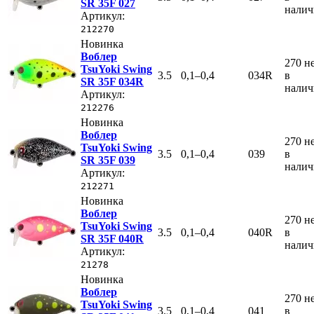
SR 35F 027
нали
Артикул:
212270
Новинка
Воблер
270
н
TsuYoki Swing
3.5
0,1–0,4
034R
в
SR 35F 034R
нали
Артикул:
212276
Новинка
Воблер
270
н
TsuYoki Swing
3.5
0,1–0,4
039
в
SR 35F 039
нали
Артикул:
212271
Новинка
Воблер
270
н
TsuYoki Swing
3.5
0,1–0,4
040R
в
SR 35F 040R
нали
Артикул:
21278
Новинка
Воблер
270
н
TsuYoki Swing
3.5
0,1–0,4
041
в