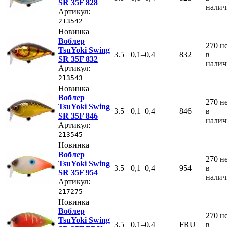
SR 35F 828
нали
Артикул:
213542
Новинка
Воблер
270
н
TsuYoki Swing
3.5
0,1–0,4
832
в
SR 35F 832
нали
Артикул:
213543
Новинка
Воблер
270
н
TsuYoki Swing
3.5
0,1–0,4
846
в
SR 35F 846
нали
Артикул:
213545
Новинка
Воблер
270
н
TsuYoki Swing
3.5
0,1–0,4
954
в
SR 35F 954
нали
Артикул:
217275
Новинка
Воблер
270
н
TsuYoki Swing
3.5
0,1–0,4
FRU
в