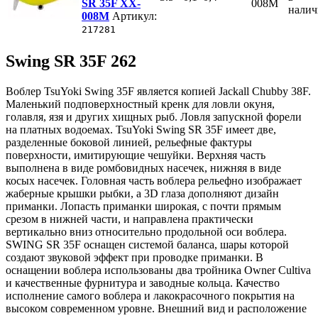
SR 35F XX-
008M
нали
008M
Артикул:
217281
Swing SR 35F 262
Воблер TsuYoki Swing 35F является копией Jackall Chubby 38F.
Маленький подповерхностный кренк для ловли окуня,
голавля, язя и других хищных рыб. Ловля запускной форели
на платных водоемах. TsuYoki Swing SR 35F имеет две,
разделенные боковой линией, рельефные фактуры
поверхности, имитирующие чешуйки. Верхняя часть
выполнена в виде ромбовидных насечек, нижняя в виде
косых насечек. Головная часть воблера рельефно изображает
жаберные крышки рыбки, а 3D глаза дополняют дизайн
приманки. Лопасть приманки широкая, с почти прямым
срезом в нижней части, и направлена практически
вертикально вниз относительно продольной оси воблера.
SWING SR 35F оснащен системой баланса, шары которой
создают звуковой эффект при проводке приманки. В
оснащении воблера использованы два тройника Owner Cultiva
и качественные фурнитура и заводные кольца. Качество
исполнение самого воблера и лакокрасочного покрытия на
высоком современном уровне. Внешний вид и расположение