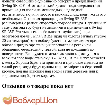
лопасти совершенно однозначно говорит о предназначении
Swing SR 35F. Этот маленький крэнк – подповерхностная
приманка для ловли на мелководьях, над водной
растительностью, или просто в верхних слоях воды, когда это
необходимо. Основная проводка для Swing SR 35F –
равномерная,с разной скоростью подбора шнура. Вариации на
тему стоп энд гоу будут не лишними в применении с Swing
SR 35F. Учитывая его небольшое заглубление (а при
береговой ловле Swing SR 35F вряд ли удастся загнать глубже
20 сантиметров) этот воблер будет незаменим летом при
облове изрядно зарастающих перекатов на реках или
обширных мелководий с травой, едва не доходящей до
поверхности. Если удастся застать активно кормящуюся в
верхнем слое воды стаю окуня - Swing SR 35F и тут окажется
к месту. Хороша будет эта приманка и при ловле сплавом по
малой реке, когда будут нужны точные забросы к береговой
кромке, под нависающие над водой ветви деревьев или к
торчащим под берегом корягам.
Отзывов о товаре пока нет