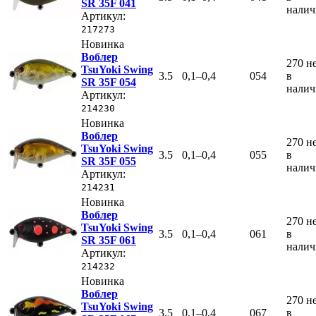
SR 35F 041
нали
Артикул:
217273
Новинка
Воблер
270
н
TsuYoki Swing
3.5
0,1–0,4
054
в
SR 35F 054
нали
Артикул:
214230
Новинка
Воблер
270
н
TsuYoki Swing
3.5
0,1–0,4
055
в
SR 35F 055
нали
Артикул:
214231
Новинка
Воблер
270
н
TsuYoki Swing
3.5
0,1–0,4
061
в
SR 35F 061
нали
Артикул:
214232
Новинка
Воблер
270
н
TsuYoki Swing
3.5
0,1–0,4
067
в