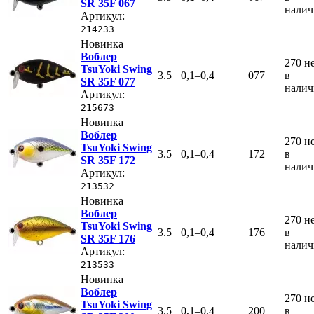
SR 35F 067
нали
Артикул:
214233
Новинка
Воблер
270
н
TsuYoki Swing
3.5
0,1–0,4
077
в
SR 35F 077
нали
Артикул:
215673
Новинка
Воблер
270
н
TsuYoki Swing
3.5
0,1–0,4
172
в
SR 35F 172
нали
Артикул:
213532
Новинка
Воблер
270
н
TsuYoki Swing
3.5
0,1–0,4
176
в
SR 35F 176
нали
Артикул:
213533
Новинка
Воблер
270
н
TsuYoki Swing
3.5
0,1–0,4
200
в