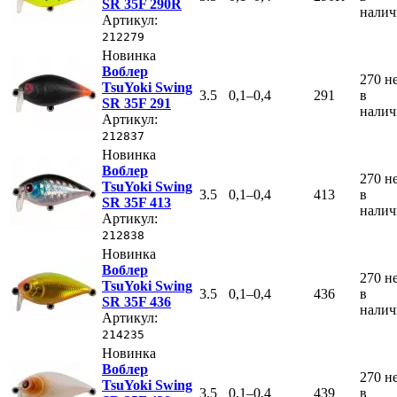
SR 35F 290R
нали
Артикул:
212279
Новинка
Воблер
270
н
TsuYoki Swing
3.5
0,1–0,4
291
в
SR 35F 291
нали
Артикул:
212837
Новинка
Воблер
270
н
TsuYoki Swing
3.5
0,1–0,4
413
в
SR 35F 413
нали
Артикул:
212838
Новинка
Воблер
270
н
TsuYoki Swing
3.5
0,1–0,4
436
в
SR 35F 436
нали
Артикул:
214235
Новинка
Воблер
270
н
TsuYoki Swing
3.5
0,1–0,4
439
в