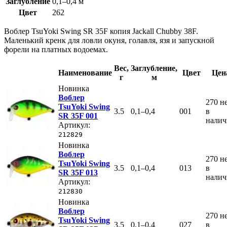
Заглубление
0,1–0,4 м
Цвет
262
Воблер TsuYoki Swing SR 35F копия Jackall Chubby 38F.
Маленький кренк для ловли окуня, голавля, язя и запускной
форели на платных водоемах.
Вес
,
Заглубление
,
Наименование
Цвет
Цен
г
м
Новинка
Воблер
270
н
TsuYoki Swing
3.5
0,1–0,4
001
в
SR 35F 001
нали
Артикул:
212829
Новинка
Воблер
270
н
TsuYoki Swing
3.5
0,1–0,4
013
в
SR 35F 013
нали
Артикул:
212830
Новинка
Воблер
270
н
TsuYoki Swing
3.5
0,1–0,4
027
в