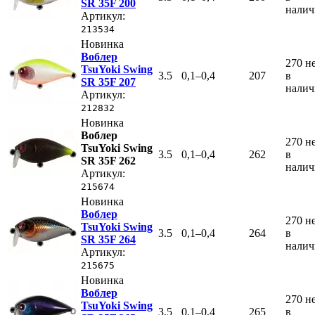
SR 35F 200
нали
Артикул:
213534
Новинка
Воблер
270
н
TsuYoki Swing
3.5
0,1–0,4
207
в
SR 35F 207
нали
Артикул:
212832
Новинка
Воблер
270
н
TsuYoki Swing
3.5
0,1–0,4
262
в
SR 35F 262
нали
Артикул:
215674
Новинка
Воблер
270
н
TsuYoki Swing
3.5
0,1–0,4
264
в
SR 35F 264
нали
Артикул:
215675
Новинка
Воблер
270
н
TsuYoki Swing
3.5
0,1–0,4
265
в