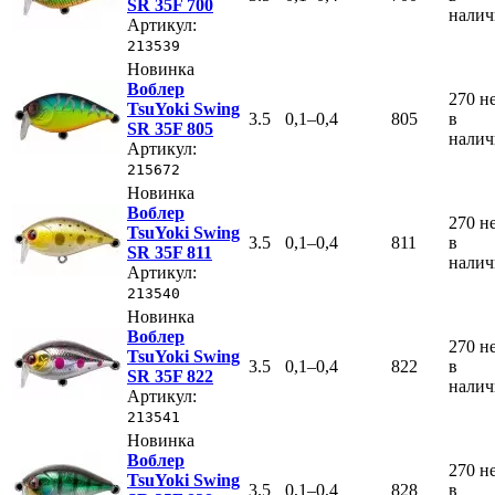
SR 35F 700
нали
Артикул:
213539
Новинка
Воблер
270
н
TsuYoki Swing
3.5
0,1–0,4
805
в
SR 35F 805
нали
Артикул:
215672
Новинка
Воблер
270
н
TsuYoki Swing
3.5
0,1–0,4
811
в
SR 35F 811
нали
Артикул:
213540
Новинка
Воблер
270
н
TsuYoki Swing
3.5
0,1–0,4
822
в
SR 35F 822
нали
Артикул:
213541
Новинка
Воблер
270
н
TsuYoki Swing
3.5
0,1–0,4
828
в