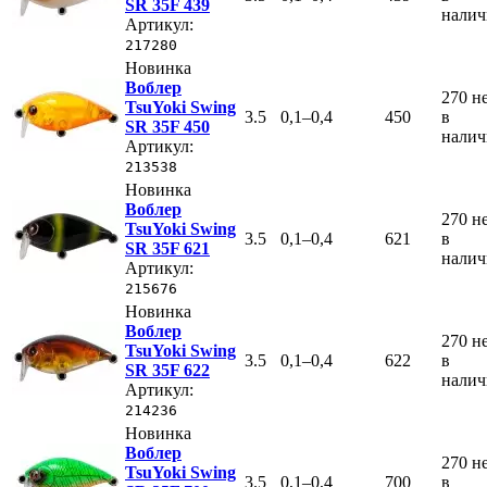
SR 35F 439
нали
Артикул:
217280
Новинка
Воблер
270
н
TsuYoki Swing
3.5
0,1–0,4
450
в
SR 35F 450
нали
Артикул:
213538
Новинка
Воблер
270
н
TsuYoki Swing
3.5
0,1–0,4
621
в
SR 35F 621
нали
Артикул:
215676
Новинка
Воблер
270
н
TsuYoki Swing
3.5
0,1–0,4
622
в
SR 35F 622
нали
Артикул:
214236
Новинка
Воблер
270
н
TsuYoki Swing
3.5
0,1–0,4
700
в