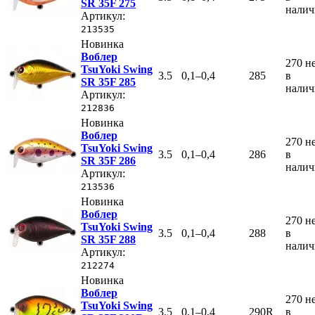
SR 35F 275
нали
Артикул:
213535
Новинка
Воблер
270
н
TsuYoki Swing
3.5
0,1–0,4
285
в
SR 35F 285
нали
Артикул:
212836
Новинка
Воблер
270
н
TsuYoki Swing
3.5
0,1–0,4
286
в
SR 35F 286
нали
Артикул:
213536
Новинка
Воблер
270
н
TsuYoki Swing
3.5
0,1–0,4
288
в
SR 35F 288
нали
Артикул:
212274
Новинка
Воблер
270
н
TsuYoki Swing
3.5
0,1–0,4
290R
в