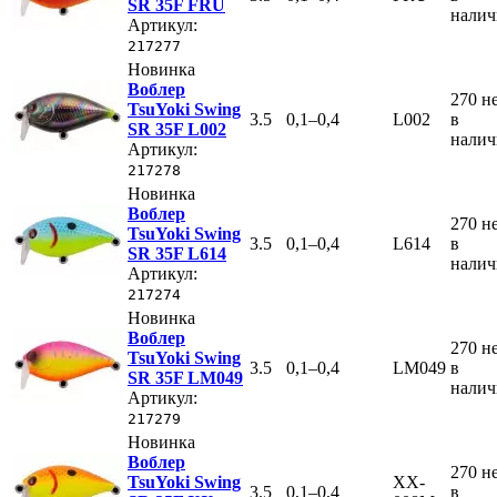
SR 35F FRU
нали
Артикул:
217277
Новинка
Воблер
270
н
TsuYoki Swing
3.5
0,1–0,4
L002
в
SR 35F L002
нали
Артикул:
217278
Новинка
Воблер
270
н
TsuYoki Swing
3.5
0,1–0,4
L614
в
SR 35F L614
нали
Артикул:
217274
Новинка
Воблер
270
н
TsuYoki Swing
3.5
0,1–0,4
LM049
в
SR 35F LM049
нали
Артикул:
217279
Новинка
Воблер
270
н
TsuYoki Swing
XX-
3.5
0,1–0,4
в