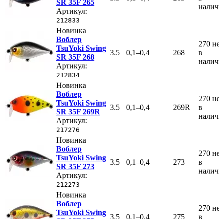
SR 35F 265
нали
Артикул:
212833
Новинка
Воблер
270
н
TsuYoki Swing
3.5
0,1–0,4
268
в
SR 35F 268
нали
Артикул:
212834
Новинка
Воблер
270
н
TsuYoki Swing
3.5
0,1–0,4
269R
в
SR 35F 269R
нали
Артикул:
217276
Новинка
Воблер
270
н
TsuYoki Swing
3.5
0,1–0,4
273
в
SR 35F 273
нали
Артикул:
212273
Новинка
Воблер
270
н
TsuYoki Swing
3.5
0,1–0,4
275
в