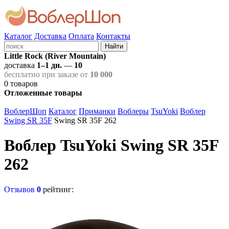
Каталог
Доставка
Оплата
Контакты
Найти
Little Rock (River Mountain)
доставка
1–1 дн.
—
10
бесплатно при заказе от
10 000
0
товаров
Отложенные товары
ВоблерШоп
Каталог
Приманки
Воблеры
TsuYoki
Воблер
Swing SR 35F
Swing SR 35F 262
Воблер TsuYoki Swing SR 35F
262
Отзывов
0
рейтинг: