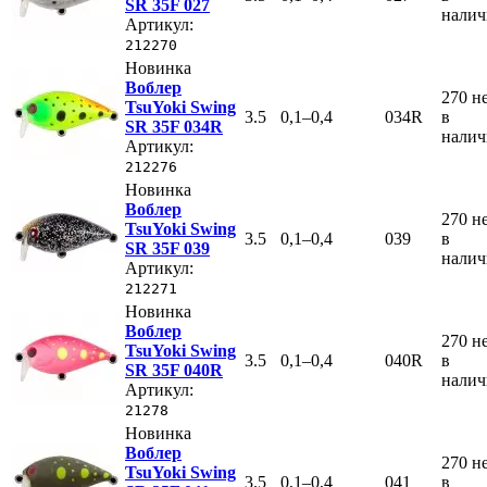
SR 35F 027
нали
Артикул:
212270
Новинка
Воблер
270
н
TsuYoki Swing
3.5
0,1–0,4
034R
в
SR 35F 034R
нали
Артикул:
212276
Новинка
Воблер
270
н
TsuYoki Swing
3.5
0,1–0,4
039
в
SR 35F 039
нали
Артикул:
212271
Новинка
Воблер
270
н
TsuYoki Swing
3.5
0,1–0,4
040R
в
SR 35F 040R
нали
Артикул:
21278
Новинка
Воблер
270
н
TsuYoki Swing
3.5
0,1–0,4
041
в