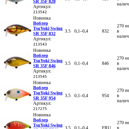
SR 35F 828
нали
Артикул:
213542
Новинка
Воблер
270
н
TsuYoki Swing
3.5
0,1–0,4
832
в
SR 35F 832
нали
Артикул:
213543
Новинка
Воблер
270
н
TsuYoki Swing
3.5
0,1–0,4
846
в
SR 35F 846
нали
Артикул:
213545
Новинка
Воблер
270
н
TsuYoki Swing
3.5
0,1–0,4
954
в
SR 35F 954
нали
Артикул:
217275
Новинка
Воблер
270
н
TsuYoki Swing
3.5
0,1–0,4
FRU
в