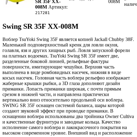
SR 35F XX-
008M
нали
008M
Артикул:
217281
Swing SR 35F XX-008M
Воблер TsuYoki Swing 35F является копией Jackall Chubby 38F.
Маленький подповерхностный кренк для ловли окуня,
голавля, язя и других хищных рыб. Ловля запускной форели
на платных водоемах. TsuYoki Swing SR 35F имеет две,
разделенные боковой линией, рельефные фактуры
поверхности, имитирующие чешуйки. Верхняя часть
выполнена в виде ромбовидных насечек, нижняя в виде
косых насечек. Головная часть воблера рельефно изображает
жаберные крышки рыбки, а 3D глаза дополняют дизайн
приманки. Лопасть приманки широкая, с почти прямым
срезом в нижней части, и направлена практически
вертикально вниз относительно продольной оси воблера.
SWING SR 35F оснащен системой баланса, шары которой
создают звуковой эффект при проводке приманки. В
оснащении воблера использованы два тройника Owner Cultiva
и качественные фурнитура и заводные кольца. Качество
исполнение самого воблера и лакокрасочного покрытия на
высоком современном уровне. Внешний вид и расположение