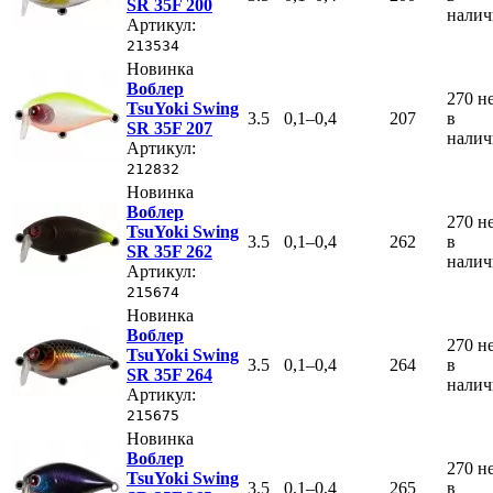
SR 35F 200
нали
Артикул:
213534
Новинка
Воблер
270
н
TsuYoki Swing
3.5
0,1–0,4
207
в
SR 35F 207
нали
Артикул:
212832
Новинка
Воблер
270
н
TsuYoki Swing
3.5
0,1–0,4
262
в
SR 35F 262
нали
Артикул:
215674
Новинка
Воблер
270
н
TsuYoki Swing
3.5
0,1–0,4
264
в
SR 35F 264
нали
Артикул:
215675
Новинка
Воблер
270
н
TsuYoki Swing
3.5
0,1–0,4
265
в