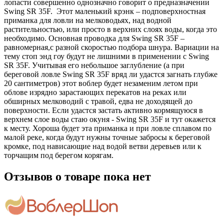
лопасти совершенно однозначно говорит о предназначении
Swing SR 35F. Этот маленький крэнк – подповерхностная
приманка для ловли на мелководьях, над водной
растительностью, или просто в верхних слоях воды, когда это
необходимо. Основная проводка для Swing SR 35F –
равномерная,с разной скоростью подбора шнура. Вариации на
тему стоп энд гоу будут не лишними в применении с Swing
SR 35F. Учитывая его небольшое заглубление (а при
береговой ловле Swing SR 35F вряд ли удастся загнать глубже
20 сантиметров) этот воблер будет незаменим летом при
облове изрядно зарастающих перекатов на реках или
обширных мелководий с травой, едва не доходящей до
поверхности. Если удастся застать активно кормящуюся в
верхнем слое воды стаю окуня - Swing SR 35F и тут окажется
к месту. Хороша будет эта приманка и при ловле сплавом по
малой реке, когда будут нужны точные забросы к береговой
кромке, под нависающие над водой ветви деревьев или к
торчащим под берегом корягам.
Отзывов о товаре пока нет