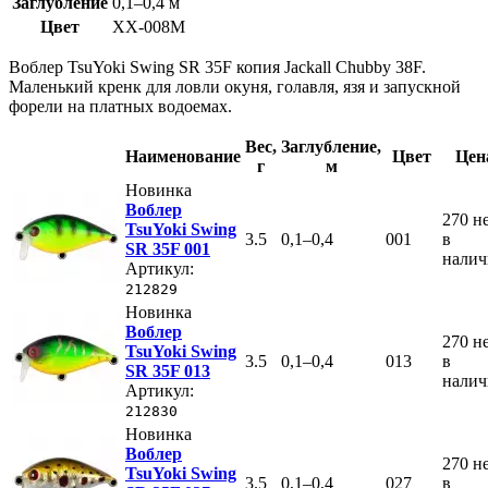
Заглубление
0,1–0,4 м
Цвет
XX-008M
Воблер TsuYoki Swing SR 35F копия Jackall Chubby 38F.
Маленький кренк для ловли окуня, голавля, язя и запускной
форели на платных водоемах.
Вес
,
Заглубление
,
Наименование
Цвет
Цен
г
м
Новинка
Воблер
270
н
TsuYoki Swing
3.5
0,1–0,4
001
в
SR 35F 001
нали
Артикул:
212829
Новинка
Воблер
270
н
TsuYoki Swing
3.5
0,1–0,4
013
в
SR 35F 013
нали
Артикул:
212830
Новинка
Воблер
270
н
TsuYoki Swing
3.5
0,1–0,4
027
в