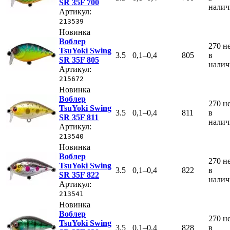
SR 35F 700
нали
Артикул:
213539
Новинка
Воблер
270
н
TsuYoki Swing
3.5
0,1–0,4
805
в
SR 35F 805
нали
Артикул:
215672
Новинка
Воблер
270
н
TsuYoki Swing
3.5
0,1–0,4
811
в
SR 35F 811
нали
Артикул:
213540
Новинка
Воблер
270
н
TsuYoki Swing
3.5
0,1–0,4
822
в
SR 35F 822
нали
Артикул:
213541
Новинка
Воблер
270
н
TsuYoki Swing
3.5
0,1–0,4
828
в