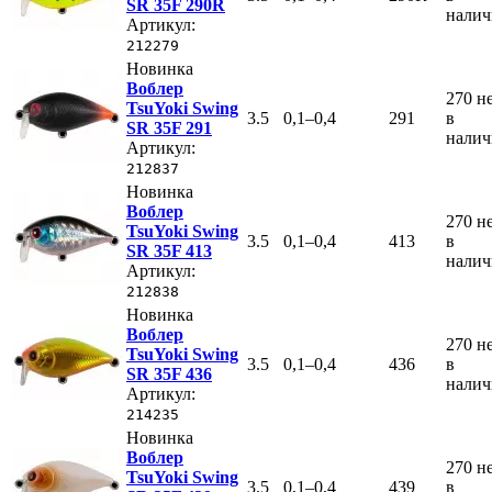
SR 35F 290R
нали
Артикул:
212279
Новинка
Воблер
270
н
TsuYoki Swing
3.5
0,1–0,4
291
в
SR 35F 291
нали
Артикул:
212837
Новинка
Воблер
270
н
TsuYoki Swing
3.5
0,1–0,4
413
в
SR 35F 413
нали
Артикул:
212838
Новинка
Воблер
270
н
TsuYoki Swing
3.5
0,1–0,4
436
в
SR 35F 436
нали
Артикул:
214235
Новинка
Воблер
270
н
TsuYoki Swing
3.5
0,1–0,4
439
в