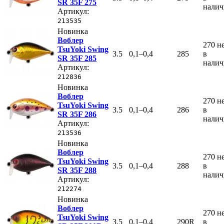
SR 35F 275
нали
Артикул:
213535
Новинка
Воблер
270
н
TsuYoki Swing
3.5
0,1–0,4
285
в
SR 35F 285
нали
Артикул:
212836
Новинка
Воблер
270
н
TsuYoki Swing
3.5
0,1–0,4
286
в
SR 35F 286
нали
Артикул:
213536
Новинка
Воблер
270
н
TsuYoki Swing
3.5
0,1–0,4
288
в
SR 35F 288
нали
Артикул:
212274
Новинка
Воблер
270
н
TsuYoki Swing
3.5
0,1–0,4
290R
в