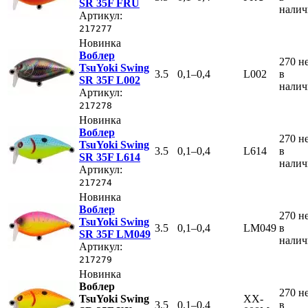
SR 35F FRU
нали
Артикул:
217277
Новинка
Воблер
270
н
TsuYoki Swing
3.5
0,1–0,4
L002
в
SR 35F L002
нали
Артикул:
217278
Новинка
Воблер
270
н
TsuYoki Swing
3.5
0,1–0,4
L614
в
SR 35F L614
нали
Артикул:
217274
Новинка
Воблер
270
н
TsuYoki Swing
3.5
0,1–0,4
LM049
в
SR 35F LM049
нали
Артикул:
217279
Новинка
Воблер
270
н
TsuYoki Swing
XX-
3.5
0,1–0,4
в