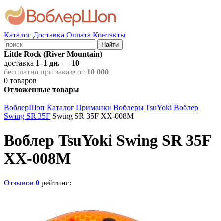
Каталог
Доставка
Оплата
Контакты
Найти
Little Rock (River Mountain)
доставка
1–1 дн.
—
10
бесплатно при заказе от
10 000
0
товаров
Отложенные товары
ВоблерШоп
Каталог
Приманки
Воблеры
TsuYoki
Воблер
Swing SR 35F
Swing SR 35F XX-008M
Воблер TsuYoki Swing SR 35F
XX-008M
Отзывов
0
рейтинг: