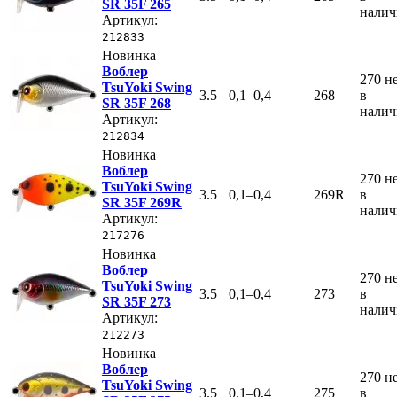
SR 35F 265
нали
Артикул:
212833
Новинка
Воблер
270
н
TsuYoki Swing
3.5
0,1–0,4
268
в
SR 35F 268
нали
Артикул:
212834
Новинка
Воблер
270
н
TsuYoki Swing
3.5
0,1–0,4
269R
в
SR 35F 269R
нали
Артикул:
217276
Новинка
Воблер
270
н
TsuYoki Swing
3.5
0,1–0,4
273
в
SR 35F 273
нали
Артикул:
212273
Новинка
Воблер
270
н
TsuYoki Swing
3.5
0,1–0,4
275
в