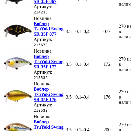
SR 35F 067
нали
Артикул:
214233
Новинка
Воблер
270
н
TsuYoki Swing
3.5
0,1–0,4
077
в
SR 35F 077
нали
Артикул:
215673
Новинка
Воблер
270
н
TsuYoki Swing
3.5
0,1–0,4
172
в
SR 35F 172
нали
Артикул:
213532
Новинка
Воблер
270
н
TsuYoki Swing
3.5
0,1–0,4
176
в
SR 35F 176
нали
Артикул:
213533
Новинка
Воблер
270
н
TsuYoki Swing
3.5
0,1–0,4
200
в