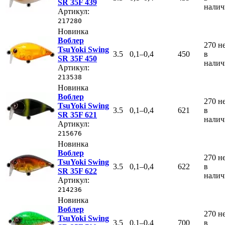
SR 35F 439
нали
Артикул:
217280
Новинка
Воблер
270
н
TsuYoki Swing
3.5
0,1–0,4
450
в
SR 35F 450
нали
Артикул:
213538
Новинка
Воблер
270
н
TsuYoki Swing
3.5
0,1–0,4
621
в
SR 35F 621
нали
Артикул:
215676
Новинка
Воблер
270
н
TsuYoki Swing
3.5
0,1–0,4
622
в
SR 35F 622
нали
Артикул:
214236
Новинка
Воблер
270
н
TsuYoki Swing
3.5
0,1–0,4
700
в