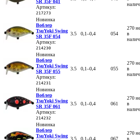
SR 35F 041
нали
Артикул:
217273
Новинка
Воблер
270
н
TsuYoki Swing
3.5
0,1–0,4
054
в
SR 35F 054
нали
Артикул:
214230
Новинка
Воблер
270
н
TsuYoki Swing
3.5
0,1–0,4
055
в
SR 35F 055
нали
Артикул:
214231
Новинка
Воблер
270
н
TsuYoki Swing
3.5
0,1–0,4
061
в
SR 35F 061
нали
Артикул:
214232
Новинка
Воблер
270
н
TsuYoki Swing
3.5
0,1–0,4
067
в