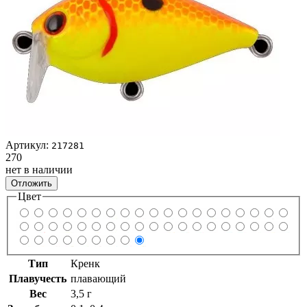
Артикул:
217281
270
нет в наличии
Отложить
Цвет
Тип
Кренк
Плавучесть
плавающий
Вес
3,5 г